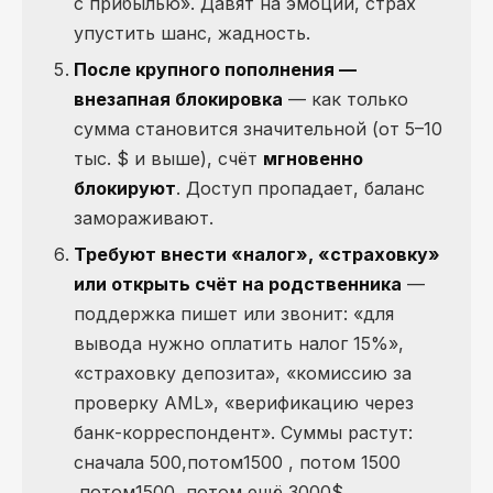
с прибылью». Давят на эмоции, страх
упустить шанс, жадность.
После крупного пополнения —
внезапная блокировка
— как только
сумма становится значительной (от 5–10
тыс. $ и выше), счёт
мгновенно
блокируют
. Доступ пропадает, баланс
замораживают.
Требуют внести «налог», «страховку»
или открыть счёт на родственника
—
поддержка пишет или звонит: «для
вывода нужно оплатить налог 15%»,
«страховку депозита», «комиссию за
проверку AML», «верификацию через
банк-корреспондент». Суммы растут:
сначала 500
,потом1500 , потом 1500
,
потом
1500
, потом ещё 3000$.