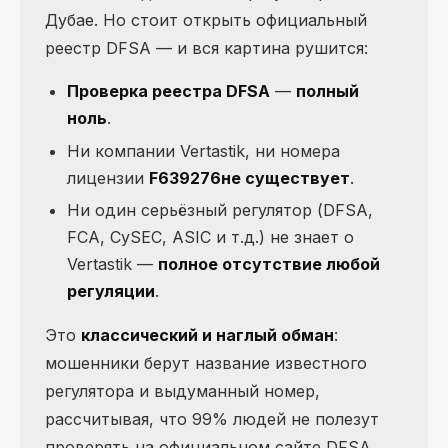
Дубае. Но стоит открыть официальный
реестр DFSA — и вся картина рушится:
Проверка реестра DFSA
—
полный
ноль
.
Ни компании Vertastik, ни номера
лицензии
F639276
не существует
.
Ни один серьёзный регулятор (DFSA,
FCA, CySEC, ASIC и т.д.) не знает о
Vertastik —
полное отсутствие любой
регуляции
.
Это
классический и наглый обман
:
мошенники берут название известного
регулятора и выдуманный номер,
рассчитывая, что 99% людей не полезут
проверять на официальном сайте DFSA.