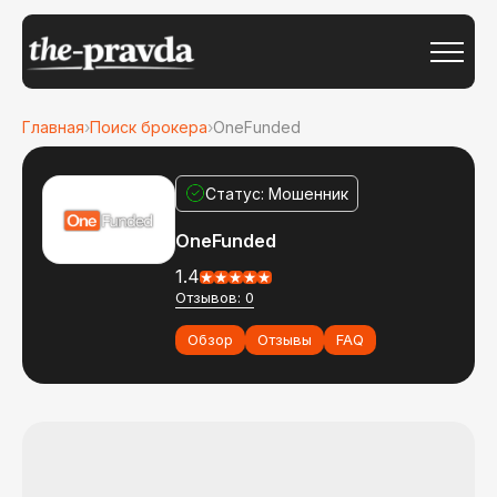
Главная
›
Поиск брокера
›
OneFunded
Статус: Мошенник
OneFunded
1.4
Отзывов: 0
Обзор
Отзывы
FAQ