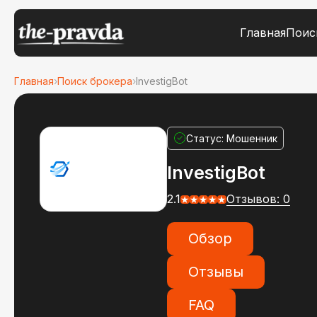
Главная
Поис
Главная
›
Поиск брокера
›
InvestigBot
Статус: Мошенник
InvestigBot
2.1
Отзывов: 0
Обзор
Отзывы
FAQ