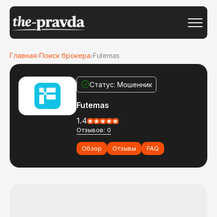
Главная
›
Поиск брокера
›
Futemas
Статус: Мошенник
Futemas
1.4
Отзывов: 0
Обзор
Отзывы
FAQ