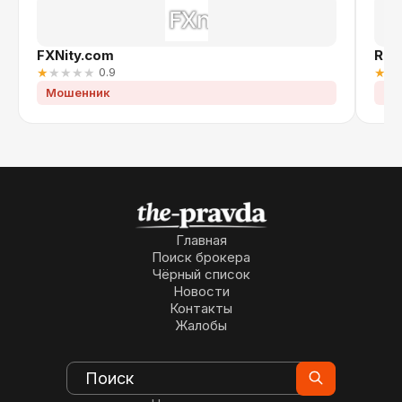
FXNity.com
Rev
★
★
★
★
★
0.9
★
★
Мошенник
Мо
Главная
Поиск брокера
Чёрный список
Новости
Контакты
Жалобы