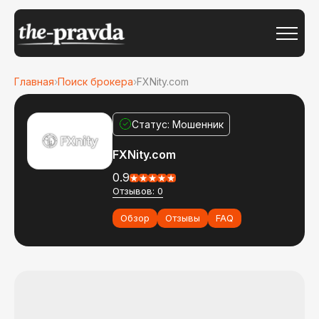
Главная
›
Поиск брокера
›
FXNity.com
Статус: Мошенник
FXNity.com
0.9
Отзывов: 0
Обзор
Отзывы
FAQ