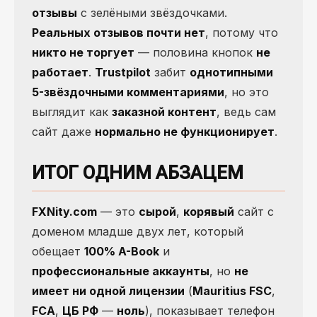
отзывы
с зелёными звёздочками.
Реальных отзывов почти нет
, потому что
никто не торгует
— половина кнопок
не
работает
.
Trustpilot
забит
однотипными
5-звёздочными комментариями
, но это
выглядит как
заказной контент
, ведь сам
сайт даже
нормально не функционирует
.
ИТОГ ОДНИМ АБЗАЦЕМ
FXNity.com
— это
сырой
,
корявый
сайт с
доменом младше двух лет, который
обещает
100% A-Book
и
профессиональные аккаунты
, но
не
имеет ни одной лицензии
(
Mauritius FSC
,
FCA
,
ЦБ РФ
—
ноль
), показывает телефон