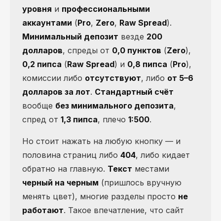
уровня
и
профессиональными
аккаунтами
(
Pro
,
Zero
,
Raw Spread
).
Минимальный депозит
везде
200
долларов
, спреды от
0,0 пунктов
(
Zero
),
0,2 пипса
(
Raw Spread
) и
0,8 пипса
(
Pro
),
комиссии либо
отсутствуют
, либо
от 5–6
долларов за лот
.
Стандартный счёт
вообще
без минимального депозита
,
спред от
1,3 пипса
, плечо
1:500
.
Но стоит нажать на любую кнопку — и
половина страниц либо
404
, либо кидает
обратно на главную.
Текст
местами
черный на черным
(пришлось вручную
менять цвет), многие разделы просто
не
работают
. Такое впечатление, что сайт