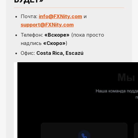
Почта:
info@FXNity.com
и
support@FXNity.com
Телефон:
«Вскоре»
(пока просто
надпись
«Скоро»
)
Офис:
Costa Rica, Escazú