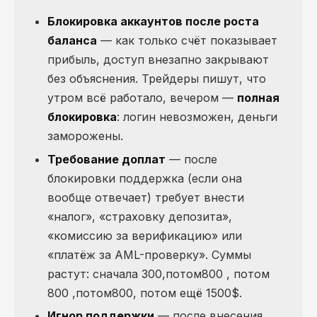
Блокировка аккаунтов после роста
баланса
— как только счёт показывает
прибыль, доступ внезапно закрывают
без объяснения. Трейдеры пишут, что
утром всё работало, вечером —
полная
блокировка
: логин невозможен, деньги
заморожены.
Требование доплат
— после
блокировки поддержка (если она
вообще отвечает) требует внести
«налог», «страховку депозита»,
«комиссию за верификацию» или
«платёж за AML-проверку». Суммы
растут: сначала 300
,потом800 , потом
800
,
потом
800
, потом ещё 1500$.
Игнор поддержки
— после внесения