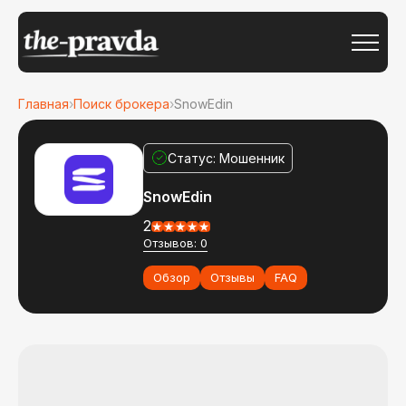
Главная
›
Поиск брокера
›
SnowEdin
Статус: Мошенник
SnowEdin
2
Отзывов: 0
Обзор
Отзывы
FAQ