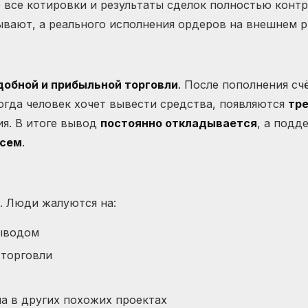
е все котировки и результаты сделок полностью конт
зывают, а реального исполнения ордеров на внешнем р
обной и прибыльной торговли
. После пополнения с
Когда человек хочет вывести средства, появляются
тр
ия. В итоге вывод
постоянно откладывается
, а подд
всем
.
. Люди жалуются на:
ыводом
 торговли
ла в других похожих проектах