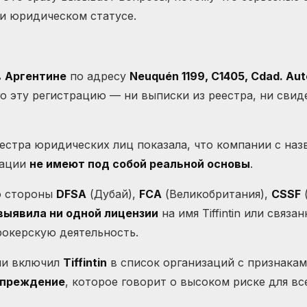
и юридическом статусе.
в
Аргентине
по адресу
Neuquén 1199, C1405, Cdad. Au
 эту регистрацию — ни выписки из реестра, ни свид
естра юридических лиц показала, что компании с на
рации
не имеют под собой реальной основы
.
со стороны
DFSA
(Дубай),
FCA
(Великобритания),
CSSF
выявила ни одной лицензии
на имя Tiffintin или связ
рокерскую деятельность.
ии включил
Tiffintin
в список организаций с признака
упреждение
, которое говорит о высоком риске для вс