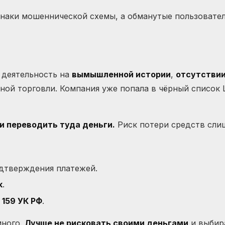
аки мошеннической схемы, а обманутые пользователи
 деятельность на
вымышленной истории
,
отсутствии
ой торговли. Компания уже попала в чёрный список
и переводить туда деньги.
Риск потери средств сли
одтверждения платежей.
k
.
е
159 УК РФ
.
много.
Лучше не рисковать своими деньгами
и выбир