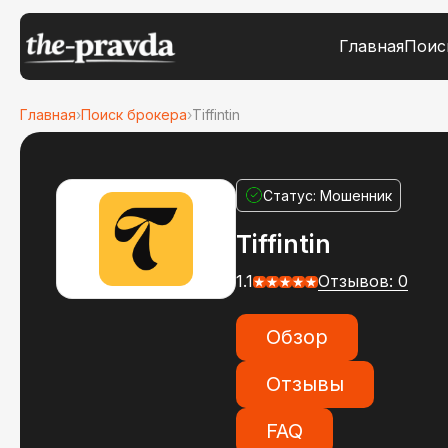
Главная
Поис
Главная
›
Поиск брокера
›
Tiffintin
Статус: Мошенник
Tiffintin
1.1
Отзывов: 0
Обзор
Отзывы
FAQ