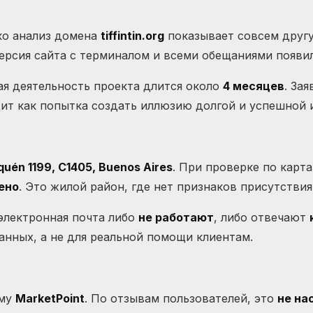
ко анализ домена
tiffintin.org
показывает совсем другу
версия сайта с терминалом и всеми обещаниями появи
ая деятельность проекта длится около
4 месяцев
. За
ит как попытка создать иллюзию долгой и успешной 
uén 1199, C1405, Buenos Aires
. При проверке по карт
ено
. Это жилой район, где нет признаков присутстви
электронная почта либо
не работают
, либо отвечают
анных, а не для реальной помощи клиентам.
рму
MarketPoint
. По отзывам пользователей, это
не на