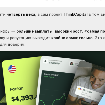
очти
четверть века
, а сам проект
ThinkCapital
в том ви
 цифры —
большие выплаты
,
высокий рост
,
«самая по
тику и репутацию выглядит
крайне сомнительно
. Это 
 для доверия.