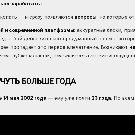
ьно заработать
».
 копать — и сразу появляются
вопросы
, на которые о
й и современной платформы
: аккуратные блоки, пр
ред тобой действительно продуманный проект, котор
трее пропадает это первое впечатление. Возникают
н
чем глубже копаешь, тем сильнее становится ощущени
 ЧУТЬ БОЛЬШЕ ГОДА
щё
14 мая 2002 года
— ему уже почти
23 года
. По все