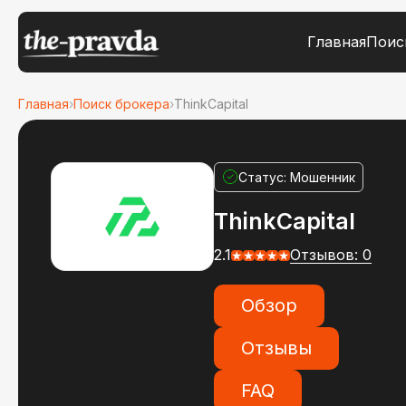
Главная
Поис
Главная
›
Поиск брокера
›
ThinkCapital
Статус: Мошенник
ThinkCapital
2.1
Отзывов: 0
Обзор
Отзывы
FAQ