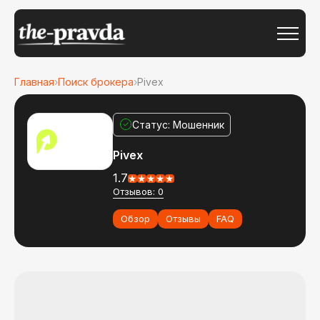
Главная
›
Поиск брокера
›
Pivex
Статус: Мошенник
Pivex
1.7
Отзывов: 0
Обзор
Отзывы
FAQ