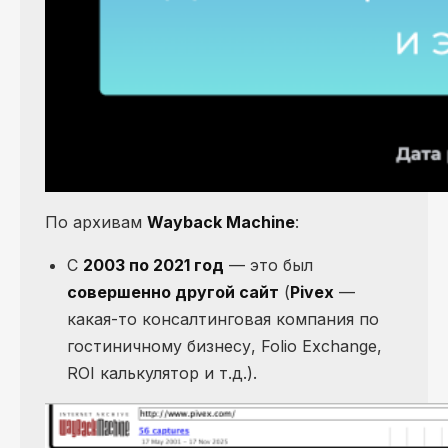
По архивам
Wayback Machine
:
С
2003 по 2021 год
— это был
совершенно другой сайт
(
Pivеx
—
какая-то консалтинговая компания по
гостиничному бизнесу, Folio Exchange,
ROI калькулятор и т.д.).