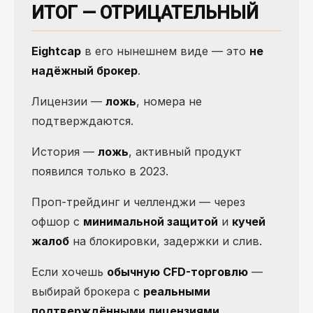
ИТОГ — ОТРИЦАТЕЛЬНЫЙ
Eightcap
в его нынешнем виде — это
не
надёжный брокер
.
Лицензии —
ложь
, номера не
подтверждаются.
История —
ложь
, активный продукт
появился только в 2023.
Проп-трейдинг и челленджи — через
офшор с
минимальной защитой
и
кучей
жалоб
на блокировки, задержки и слив.
Если хочешь
обычную CFD-торговлю
—
выбирай брокера с
реальными
подтверждёнными лицензиями