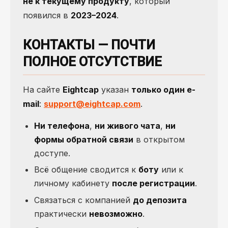
не к текущему продукту
, который
появился в
2023–2024
.
КОНТАКТЫ — ПОЧТИ
ПОЛНОЕ ОТСУТСТВИЕ
На сайте
Eightcap
указан
только один e-
mail
:
support@eightcap.com
.
Ни телефона
,
ни живого чата
,
ни
формы обратной связи
в открытом
доступе.
Всё общение сводится к
боту
или к
личному кабинету
после регистрации
.
Связаться с компанией
до депозита
практически
невозможно
.