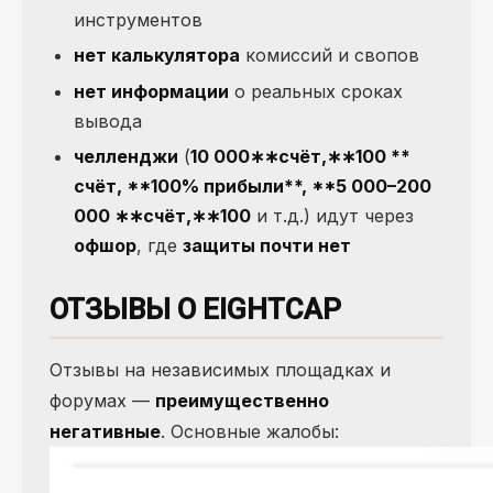
инструментов
нет калькулятора
комиссий и свопов
нет информации
о реальных сроках
вывода
челленджи
(
10 000
∗∗счёт,∗∗100 **
счёт, **100% прибыли**, **5 000–200
000
∗
∗
счёт
,
∗
∗
100
и т.д.) идут через
офшор
, где
защиты почти нет
ОТЗЫВЫ О EIGHTCAP
Отзывы на независимых площадках и
форумах —
преимущественно
негативные
. Основные жалобы: