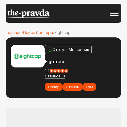
Главная
›
Поиск брокера
›
Eightcap
Статус: Мошенник
Eightcap
1.1
Отзывов: 0
Обзор
Отзывы
FAQ