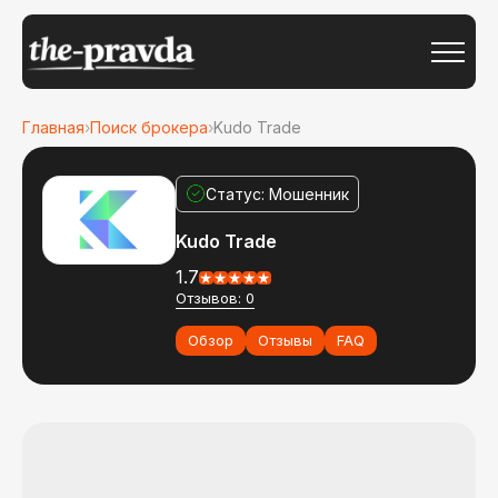
Главная
›
Поиск брокера
›
Kudo Trade
Статус: Мошенник
Kudo Trade
1.7
Отзывов: 0
Обзор
Отзывы
FAQ