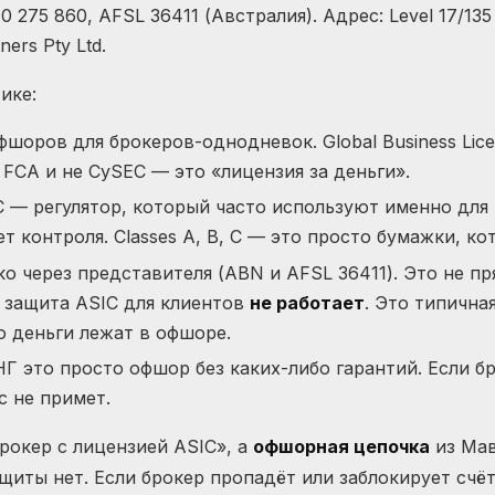
 275 860, AFSL 36411 (Австралия). Адрес: Level 17/135
ners Pty Ltd.
ике:
шоров для брокеров-однодневок. Global Business Lic
 FCA и не CySEC — это «лицензия за деньги».
— регулятор, который часто используют именно для т
т контроля. Classes A, B, C — это просто бумажки, к
о через представителя (ABN и AFSL 36411). Это не пря
 защита ASIC для клиентов
не работает
. Это типична
о деньги лежат в офшоре.
НГ это просто офшор без каких-либо гарантий. Если б
 не примет.
брокер с лицензией ASIC», а
офшорная цепочка
из Мав
щиты нет. Если брокер пропадёт или заблокирует счёт