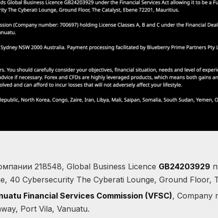
мпании 218548, Global Business Licence
GB24203929
по
ue, 40 Cybersecurity The Cyberati Lounge, Ground Floor, T
nuatu Financial Services Commission (VFSC)
, Company
way, Port Vila, Vanuatu.