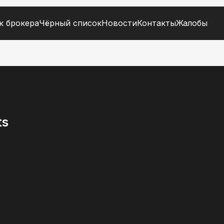
к брокера
Чёрный список
Новости
Контакты
Жалобы
ts