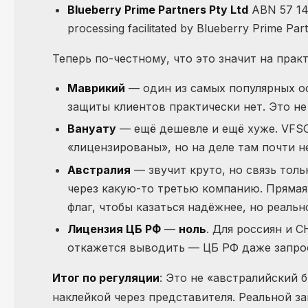
Blueberry Prime Partners Pty Ltd
ABN 57 140
processing facilitated by Blueberry Prime Part
Теперь по-честному, что это значит на практ
Маврикий
— один из самых популярных оф
защиты клиентов практически нет. Это не
Вануату
— ещё дешевле и ещё хуже. VFSC 
«лицензированы», но на деле там почти не
Австралия
— звучит круто, но связь тольк
через какую-то третью компанию. Прямая
флаг, чтобы казаться надёжнее, но реальн
Лицензия ЦБ РФ
—
ноль
. Для россиян и С
откажется выводить — ЦБ РФ даже запрос
Итог по регуляции
: Это не «австралийский 
наклейкой через представителя. Реальной за