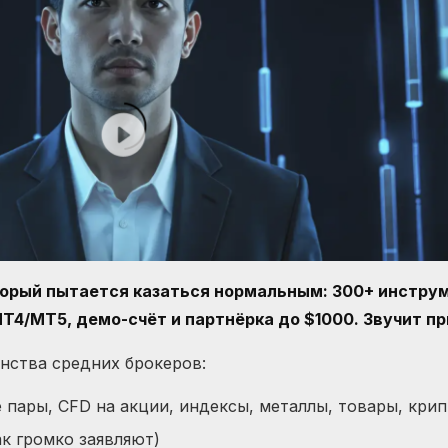
оторый пытается казаться нормальным: 300+ инструм
MT4/MT5, демо-счёт и партнёрка до $1000. Звучит пр
инства средних брокеров:
пары, CFD на акции, индексы, металлы, товары, кри
ак громко заявляют)