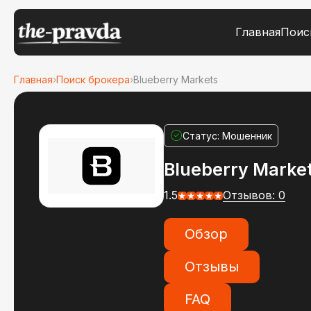
Главная
Поис
Главная
›
Поиск брокера
›
Blueberry Markets
Статус: Мошенник
Blueberry Marke
1.5
Отзывов: 0
Обзор
Отзывы
FAQ