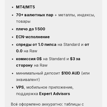
MT4/MT5
70+ валютных пар
+ металлы, индексы,
товары
плечо до 1:500
ECN-исполнение
спреды от 1.0 пипса
на Standard и
от
0.0
на Raw
комиссия 0$
на Standard и
$3 за
сторону
на Raw
минимальный депозит
$100 AUD
(или
эквивалент)
VPS
, мобильное приложение,
поддержка
Expert Advisors
Всё оформлено аккуратно: таблицы с