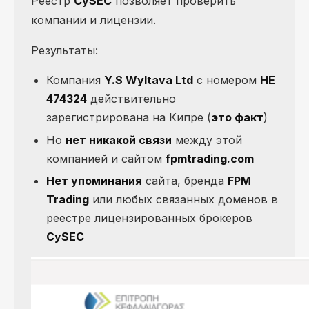
Реестр
CySEC
позволяет проверить
компании и лицензии.
Результаты:
Компания
Y.S Wyltava Ltd
с номером
HE
474324
действительно
зарегистрирована на Кипре (
это факт
)
Но
нет никакой связи
между этой
компанией и сайтом
fpmtrading.com
Нет упоминания
сайта, бренда
FPM
Trading
или любых связанных доменов в
реестре лицензированных брокеров
CySEC