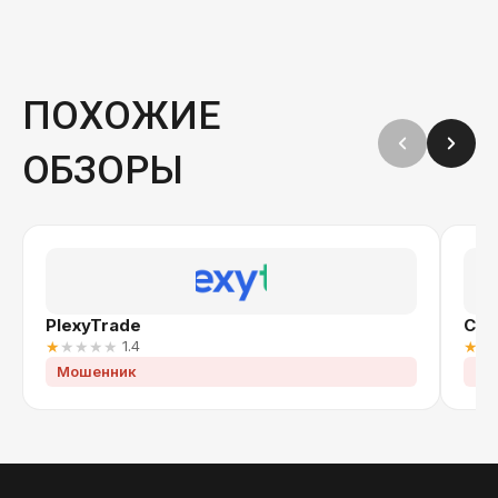
ПОХОЖИЕ
ОБЗОРЫ
PlexyTrade
Cry
★
★
★
★
★
1.4
★
★
Мошенник
Мо