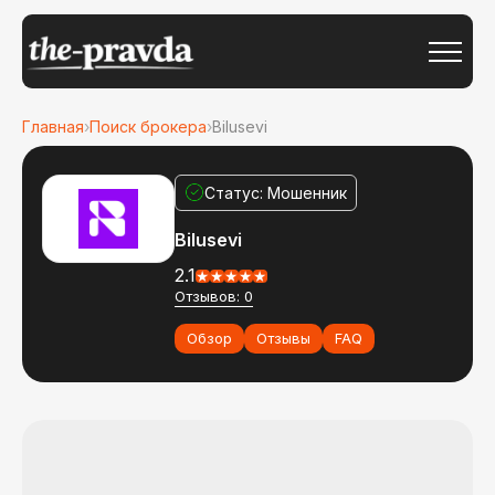
Главная
›
Поиск брокера
›
Bilusevi
Статус: Мошенник
Bilusevi
2.1
Отзывов: 0
Обзор
Отзывы
FAQ