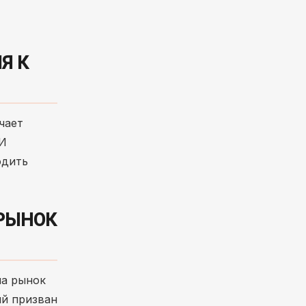
Я К
чает
ИИ
одить
 РЫНОК
на рынок
ый призван