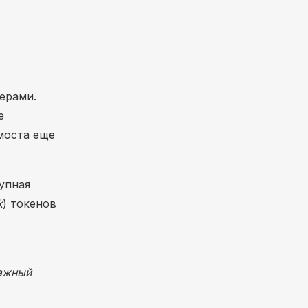
ерами.
е
моста еще
упная
k
) токенов
важный