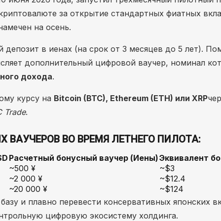
 криптовалюте за открытие стандартных фиатных вкла
намечен на осень.
депозит в иенах (на срок от 3 месяцев до 5 лет). П
исляет дополнительный цифровой ваучер, номинал ко
ного дохода
.
ому курсу на
Bitcoin (BTC), Ethereum (ETH) или XRP
чер
C Trade
.
 ВАУЧЕРОВ ВО ВРЕМЯ ЛЕТНЕГО ПИЛОТА:
SD
Расчетный бонусный ваучер (Иены)
Эквивалент бо
~500 ¥
~$3
~2 000 ¥
~$12.4
~20 000 ¥
~$124
базу и плавно перевести консервативных японских в
нтрольную цифровую экосистему холдинга.