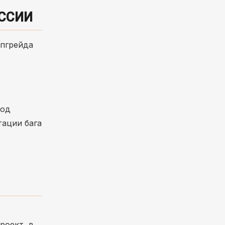
ИССИИ
апгрейда
ход
тации бага
роект, в