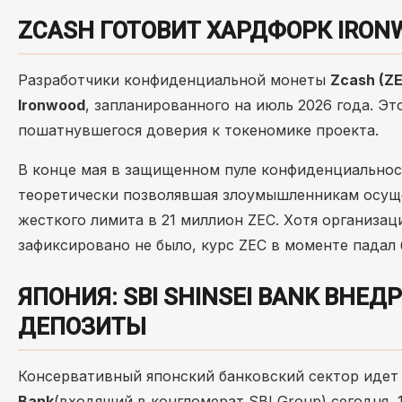
ZCASH ГОТОВИТ ХАРДФОРК IRO
Разработчики конфиденциальной монеты
Zcash (Z
Ironwood
, запланированного на июль 2026 года. Э
пошатнувшегося доверия к токеномике проекта.
В конце мая в защищенном пуле конфиденциально
теоретически позволявшая злоумышленникам осущ
жесткого лимита в 21 миллион ZEC. Хотя организа
зафиксировано не было, курс ZEC в моменте падал 
ЯПОНИЯ: SBI SHINSEI BANK ВНЕ
ДЕПОЗИТЫ
Консервативный японский банковский сектор идет
Bank
(входящий в конгломерат SBI Group) сегодня, 