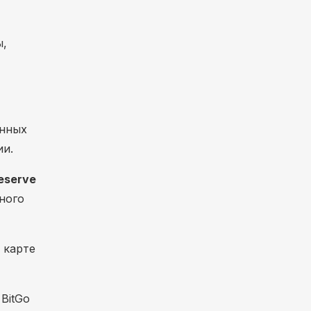
ы,
енных
ии.
Reserve
ного
 карте
BitGo