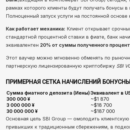
рамках которого клиенты будут получать бонусы в
Полноценный запуск услуги на постоянной основе 
Как работает механика:
Клиент открывает срочный 
стандартной процентной ставки в фиате, банк нач
эквивалентен
20% от суммы полученного процент
Этот ваучер можно мгновенно обменять по рыночн
партнерскую лицензированную криптобиржу
SBI V
ПРИМЕРНАЯ СЕТКА НАЧИСЛЕНИЙ БОНУСНЫХ
Сумма фиатного депозита (Иены)
Эквивалент в U
300 000 ¥
~$1 870
3 000 000 ¥
~$18 700
30 000 000 ¥
~$187 000
Основная цель SBI Group — омолодить клиентскую 
привыкших к традиционным сбережениям, в подко