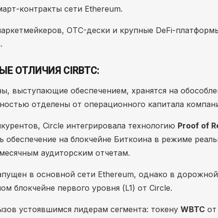
арт-контракты сети Ethereum.
маркетмейкеров, OTC-дески и крупные DeFi-платформ
.
Е ОТЛИЧИЯ CIRBTC:
ы, выступающие обеспечением, хранятся на обособл
олностью отделены от операционного капитала компан
курентов, Circle интегрировала технологию
Proof of 
ь обеспечение на блокчейне Биткоина в режиме реаль
месячным аудиторским отчетам.
апущен в основной сети Ethereum, однако в дорожной
 блокчейне первого уровня (L1) от Circle.
ызов устоявшимся лидерам сегмента: токену
WBTC
от 