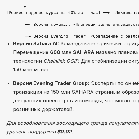
       │

       ▼

[Резкое падение курса на 60% за 1 час] ──► [Ликвидация
       │

       ├─► Версия команды: «Плановый залив ликвидности
       │

Версия Sahara AI:
Команда категорически отрица
Перемещение
600 млн SAHARA
названо плановы
технологии
Chainlink CCIP
. Для стабилизации си
150 млн монет.
Версия Evening Trader Group:
Эксперты по ончей
транзакция на 150 млн SAHARA странным образо
для ранних инвесторов и команды, что могло с
розничных держателей.
Для возобновления восходящего тренда покупателям
уровень поддержки
$0.02
.