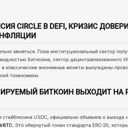
ИЯ CIRCLE В DEFI, КРИЗИС ДОВЕРИ
 ИНФЛЯЦИИ
ьно меняться. Пока институциональный сектор полу
квидностью Биткоина, сектор децентрализованного 
, а классические анонимные монеты вынуждены пров
оей токеномики.
ГУЛИРУЕМЫЙ БИТКОИН ВЫХОДИТ НА
ии стейблкоина USDC, официально объявила о выходе 
irBTC
. Это обернутый токен стандарта ERC-20, котор