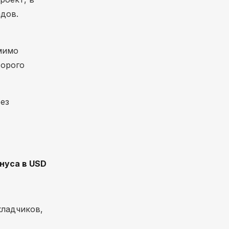
дов.
омимо
торого
ез
нуса в USD
кладчиков,