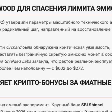
NWOOD ДЛЯ СПАСЕНИЯ ЛИМИТА ЭМ
EC)
утвердили параметры масштабного технического 
то радикальный шаг, направленный на восстановление
сти
Orchard
была обнаружена критическая уязвимость,
ествлять безграничную скрытую эмиссию монет в об
ция
Shielded Labs
заявила, что фактов реальной эксплуа
более чем наполовину — с $602 до $272.
ДРЯЕТ КРИПТО-БОНУСЫ ЗА ФИАТНЫЕ
 на смелый эксперимент. Крупный банк
SBI Shinsei
10 июня 2026 года, запустил трехмесячный пилотный п