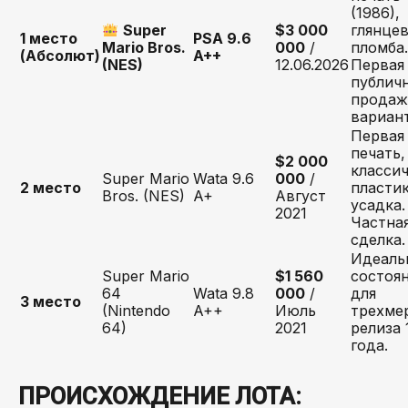
(1986),
Super
$3 000
глянцев
1 место
PSA 9.6
Mario Bros.
000
/
пломба.
(Абсолют)
A++
(NES)
12.06.2026
Первая
публич
продаж
вариант
Первая
печать,
$2 000
классич
Super Mario
Wata 9.6
000
/
2 место
пласти
Bros. (NES)
A+
Август
усадка.
2021
Частна
сделка.
Идеаль
Super Mario
$1 560
состоя
64
Wata 9.8
000
/
для
3 место
(Nintendo
A++
Июль
трехме
64)
2021
релиза 
года.
ПРОИСХОЖДЕНИЕ ЛОТА: