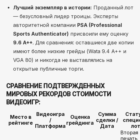
Лучший экземпляр в истории:
Проданный лот
— безусловный лидер троицы. Эксперты
авторитетной компании
PSA (Professional
Sports Authenticator)
присвоили ему оценку
9.6 A++
. Для сравнения: оставшиеся две копии
имеют более низкие грейды (Wata 9.4 A++ и
VGA 80) и никогда не выставлялись на
открытые публичные торги.
СРАВНЕНИЕ ПОДТВЕРЖДЕННЫХ
МИРОВЫХ РЕКОРДОВ СТОИМОСТИ
ВИДЕОИГР:
Видеоигра
Сумма
Стат
Место в
Оценка
/
сделки /
специ
рейтинге
грейдинга
Платформа
Дата
ло
Вторая
печать