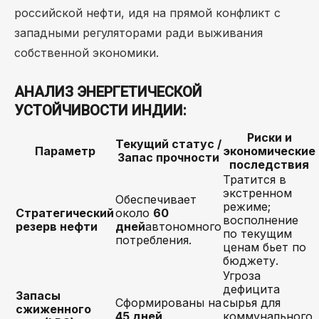
российской нефти, идя на прямой конфликт с
западными регуляторами ради выживания
собственной экономики.
АНАЛИЗ ЭНЕРГЕТИЧЕСКОЙ
УСТОЙЧИВОСТИ ИНДИИ:
Риски и
Текущий статус /
Параметр
экономические
Запас прочности
последствия
Тратится в
экстренном
Обеспечивает
режиме;
Стратегический
около
60
восполнение
резерв нефти
дней
автономного
по текущим
потребления.
ценам бьет по
бюджету.
Угроза
дефицита
Запасы
Сформированы на
сырья для
сжиженного
45 дней
.
коммунального