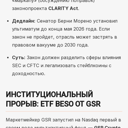
«маркапу» (обсуждению поправок)
законопроекта
CLARITY Act
.
Дедлайн:
Сенатор Берни Морено установил
ультиматум до конца мая 2026 года. Если
закон не пройдет, отрасль может застрять в
правовом вакууме до 2030 года.
Суть:
Закон должен разделить сферы влияния
SEC и CFTC и легализовать стейблкоины с
доходностью.
ИНСТИТУЦИОНАЛЬНЫЙ
ПРОРЫВ: ETF BESO ОТ GSR
Маркетмейкер GSR запустил на Nasdaq первый в
своем роде мультиактивный фонд —
GSR Crypto