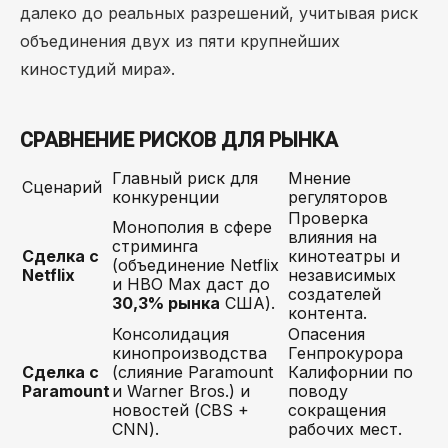
далеко до реальных разрешений, учитывая риск
объединения двух из пяти крупнейших
киностудий мира».
СРАВНЕНИЕ РИСКОВ ДЛЯ РЫНКА
Главный риск для
Мнение
Сценарий
конкуренции
регуляторов
Проверка
Монополия в сфере
влияния на
стриминга
Сделка с
кинотеатры и
(объединение Netflix
Netflix
независимых
и HBO Max даст до
создателей
30,3% рынка
США).
контента.
Консолидация
Опасения
кинопроизводства
Генпрокурора
Сделка с
(слияние Paramount
Калифорнии по
Paramount
и Warner Bros.) и
поводу
новостей (CBS +
сокращения
CNN).
рабочих мест.