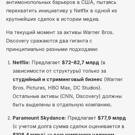
антимонопольных барьеров в США, пытаясь
перехватить инициативу у Netflix в одной из
крупнейших сделок в истории медиа.
На текущий момент за активы Warner Bros.
Discovery сражаются два гиганта с
принципиально разными подходами:
Netflix:
Предлагает
$72–82,7 млрд
(в
зависимости от структуры) только за
студийный и стриминговый бизнес
(Warner
Bros. Pictures, HBO Max, DC Studios).
Остальные активы (CNN, Discovery) должны
быть выделены в отдельную компанию.
Paramount Skydance:
Предлагает
$77,9 млрд
(с учетом долга сумма сделки оценивается в
$108,4 млрд
) за
всю компанию целиком
.