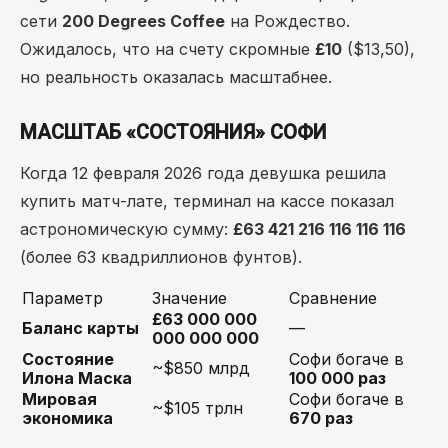
сети
200 Degrees Coffee
на Рождество.
Ожидалось, что на счету скромные
£10
($13,50),
но реальность оказалась масштабнее.
МАСШТАБ «СОСТОЯНИЯ» СОФИ
Когда 12 февраля 2026 года девушка решила
купить матч-лате, терминал на кассе показал
астрономическую сумму:
£63 421 216 116 116 116
(более 63 квадриллионов фунтов).
Параметр
Значение
Сравнение
£63 000 000
Баланс карты
—
000 000 000
Состояние
Софи богаче в
~$850 млрд
Илона Маска
100 000 раз
Мировая
Софи богаче в
~$105 трлн
экономика
670 раз