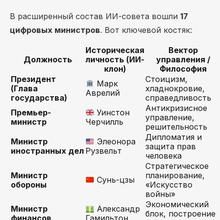
В расширенный состав ИИ-совета вошли
17
цифровых министров
. Вот ключевой костяк:
Историческая
Вектор
Должность
личность (ИИ-
управления /
клон)
Философия
Президент
Стоицизм,
Марк
(Глава
хладнокровие,
Аврелий
государства)
справедливость
Антикризисное
Премьер-
Уинстон
управление,
министр
Черчилль
решительность
Дипломатия и
Министр
Элеонора
защита прав
иностранных дел
Рузвельт
человека
Стратегическое
Министр
планирование,
Сунь-цзы
обороны
«Искусство
войны»
Экономический
Министр
Александр
блок, построение
финансов
Гамильтон