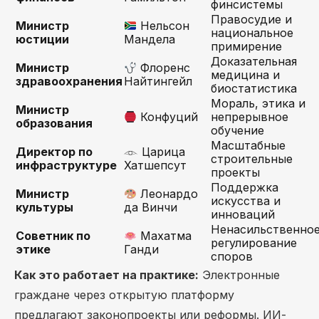
финсистемы
Правосудие и
Министр
Нельсон
национальное
юстиции
Мандела
примирение
Доказательная
Министр
Флоренс
медицина и
здравоохранения
Найтингейл
биостатистика
Мораль, этика и
Министр
Конфуций
непрерывное
образования
обучение
Масштабные
Директор по
𓁹 Царица
строительные
инфраструктуре
Хатшепсут
проекты
Поддержка
Министр
Леонардо
искусства и
культуры
да Винчи
инноваций
Ненасильственно
Советник по
Махатма
регулирование
этике
Ганди
споров
Как это работает на практике:
Электронные
граждане через открытую платформу
предлагают законопроекты или реформы. ИИ-