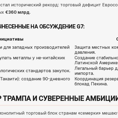
 стал исторический рекорд: торговый дефицит Евросо
ных
€360 млрд
.
ЫНЕСЕННЫЕ НА ОБСУЖДЕНИЕ G7:
нициативы
и для западных производителей
Защита местных ком
давления.
упать металлы у не-китайских
Создание стабильно
Латинской Америке
Легальный барьер дл
логических стандартов закупок.
импорта.
Такаити): создание 90-дневного
Координация резер
блокад Пекина.
Р ТРАМПА И СУВЕРЕННЫЕ АМБИЦИ
монолитный торговый блок странам «семерки» мешаю