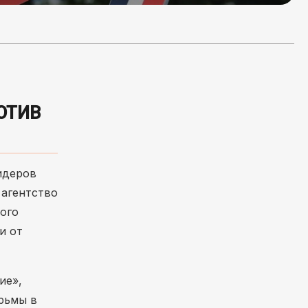
ОТИВ
идеров
 агентство
ого
и от
ие»,
рьмы в