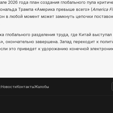
ле 2026 года план создания глобального пула критич
Дональда Трампа «Америка превыше всего» (
America Fi
тон в любой момент может замкнуть цепочки поставо
.
ха глобального разделения труда, где Китай выступал
, окончательно завершена. Запад переходит к полит
 если это приведет к удорожанию конечной электрони
к
Новости
Контакты
Жалобы