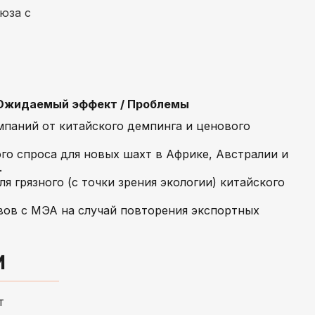
юза с
Ожидаемый эффект / Проблемы
паний от китайского демпинга и ценового
го спроса для новых шахт в Африке, Австралии и
.
я грязного (с точки зрения экологии) китайского
вов с МЭА на случай повторения экспортных
И
т