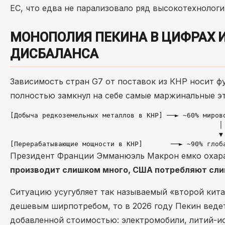
ЕС, что едва не парализовало ряд высокотехнолог
МОНОПОЛИЯ ПЕКИНА В ЦИФРАХ
ДИСБАЛАНСА
Зависимость стран G7 от поставок из КНР носит ф
полностью замкнул на себе самые маржинальные э
[Добыча редкоземельных металлов в КНР] ──► ~60% мирово
                                                    │

                                                    ▼

Президент Франции Эмманюэль Макрон емко охара
производит слишком много, США потребляют сли
Ситуацию усугубляет так называемый «второй кита
дешевым ширпотребом, то в 2026 году Пекин веде
добавленной стоимостью: электромобили, литий-и