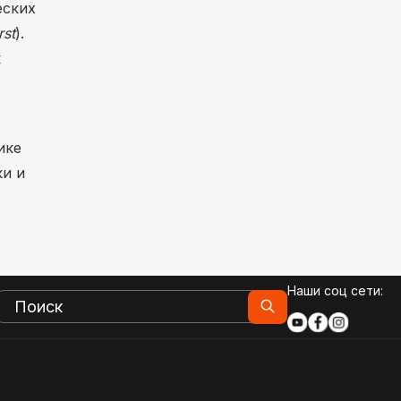
еских
rst
).
к
ике
ки и
Наши соц сети: