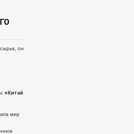
ГО
сырье, он
ы:
«Китай
нила мир
онное