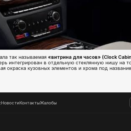
ала так называемая
«витрина для часов» (Clock Cabin
ерь интегрирован в отдельную стеклянную нишу на то
вая окраска кузовных элементов и хрома под названи
к
Новости
Контакты
Жалобы