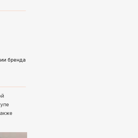
ии бренда
ой
купе
также