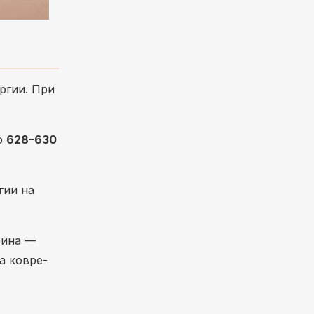
ргии. При
до
628–630
гии на
рина —
а ковре-