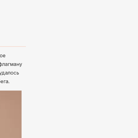
ое
 флагману
удалось
ега.