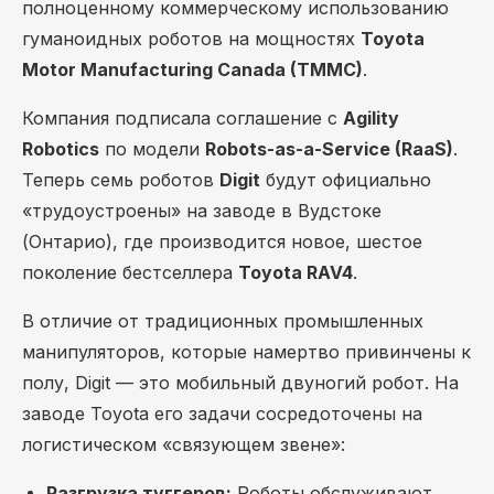
полноценному коммерческому использованию
гуманоидных роботов на мощностях
Toyota
Motor Manufacturing Canada (TMMC)
.
Компания подписала соглашение с
Agility
Robotics
по модели
Robots-as-a-Service (RaaS)
.
Теперь семь роботов
Digit
будут официально
«трудоустроены» на заводе в Вудстоке
(Онтарио), где производится новое, шестое
поколение бестселлера
Toyota RAV4
.
В отличие от традиционных промышленных
манипуляторов, которые намертво привинчены к
полу, Digit — это мобильный двуногий робот. На
заводе Toyota его задачи сосредоточены на
логистическом «связующем звене»:
Разгрузка туггеров:
Роботы обслуживают