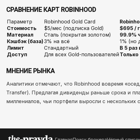
СРАВНЕНИЕ КАРТ ROBINHOOD
Параметр
Robinhood Gold Card
Robinho
Стоимость
$5/мес (подписка Gold)
$695 / 
Материал
Сталь (покрытая золотом)
99.9% 
Кэшбэк (база)
3% на всё
1% (но 
Лимит
Стандартный
В 5 раз
Доступ
Для всех Gold-пользователей
Только
МНЕНИЕ РЫНКА
Аналитики отмечают, что Robinhood вовремя «оседл
Transfer). Предлагая дивиденды раньше срока и п
миллениалов, чьи портфели выросли с нескольких с
Главная
Поиск брокера
Чёрный списо