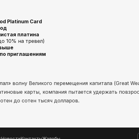
od Platinum Card
год
чистая платина
до 10% на тревел)
 выше
 по приглашениям
ал» волну Великого перемещения капитала (Great Wea
латиновые карты, компания пытается удержать повзро
отен до сотен тысяч долларов.
к
Новости
Контакты
Жалобы