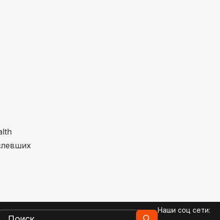
lth
слевших
Наши соц сети: