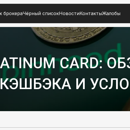
к брокера
Чёрный список
Новости
Контакты
Жалобы
ATINUM CARD: ОБ
 КЭШБЭКА И УСЛО