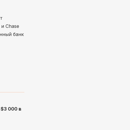
т
 и Chase
нный банк
т
$3 000 в