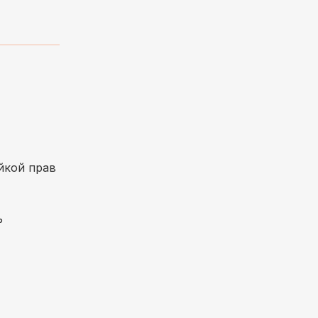
йкой прав
ь