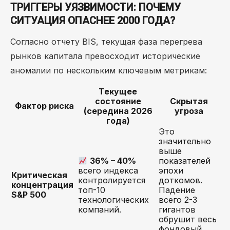
ТРИГГЕРЫ УЯЗВИМОСТИ: ПОЧЕМУ
СИТУАЦИЯ ОПАСНЕЕ 2000 ГОДА?
Согласно отчету BIS, текущая фаза перегрева
рынков капитала превосходит исторические
аномалии по нескольким ключевым метрикам:
Текущее
состояние
Скрытая
Фактор риска
(середина 2026
угроза
года)
Это
значительно
выше
36% – 40%
показателей
всего индекса
эпохи
Критическая
контролируется
доткомов.
концентрация
топ-10
Падение
S&P 500
технологических
всего 2-3
компаний.
гигантов
обрушит весь
фондовый