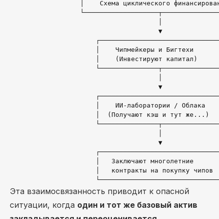
                  │    Схема циклического финансирован
                  └───────────────────┬───────────────
                                      │

                                      ▼

                      ┌───────────────────────────────
                      │    Чипмейкеры и Бигтехи       
                      │    (Инвестируют капитал)      
                      └───────────────┬───────────────
                                      │

                                      ▼

                      ┌───────────────────────────────
                      │    ИИ-лаборатории / Облака    
                      │  (Получают кэш и тут же...)   
                      └───────────────┬───────────────
                                      │

                                      ▼

                      ┌───────────────────────────────
                      │   Заключают многолетние       
                      │   контракты на покупку чипов  
Эта взаимосвязанность приводит к опасной
ситуации, когда
один и тот же базовый актив
закладывается и переоценивается