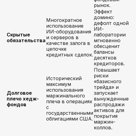
рынок.
Эффект
домино:
Многократное
дефолт одной
использование
ИИ-
ИИ-оборудования
Скрытые
лаборатории
и серверов в
обязательства
мгновенно
качестве залога в
обесценит
цепочке
балансы
кредитных сделок.
десятков
кредиторов.
Повышает
риски
Исторический
«базисного
максимум
трейда» и
использования
Долговое
запускает
маржинального
плечо хедж-
вынужденные
плеча в операциях
фондов
распродажи
с
активов для
государственными
покрытия
облигациями США.
маржин-
коллов.