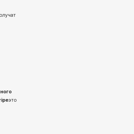
олучат
ного
ripe
это