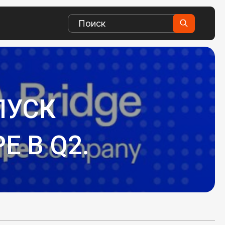
ПУСК
E В Q2.