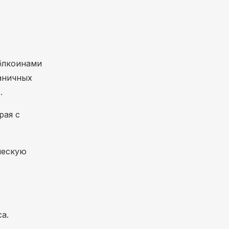
блкоинами
аничных
.
рая с
ческую
а.