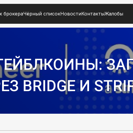
к брокера
Чёрный список
Новости
Контакты
Жалобы
СТЕЙБЛКОИНЫ: ЗА
З BRIDGE И STRIP