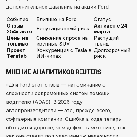
дополнительное давление на акции Ford.
Событие
Влияние на Ford
Статус
Отзыв
Активен с 24
Репутационный риск
254к авто
марта
Цены на
Снижение спроса на
Растущий
топливо
крупные SUV
тренд
Проект
Конкуренция с Tesla в
Долгосрочный
Terafab
ИИ-чипах
риск
МНЕНИЕ АНАЛИТИКОВ REUTERS
«Для Ford этот отзыв — напоминание о
сложности современных систем помощи
водителю (ADAS). В 2026 году
автопроизводители — это, прежде всего,
софтверные компании. Ошибка в коде теперь
обходится дороже, чем дефект в механике, так
как она ставит под удар имидж надежности