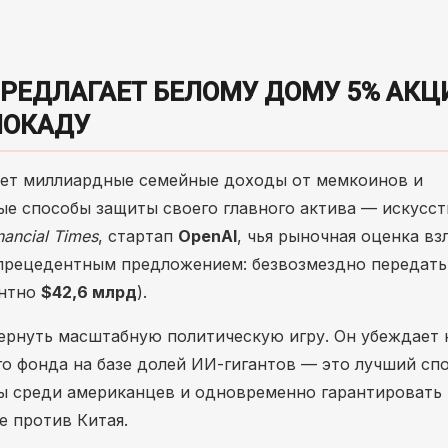
ПРЕДЛАГАЕТ БЕЛОМУ ДОМУ 5% АКЦ
ЛОКАДУ
ет миллиардные семейные доходы от мемкоинов и
ые способы защиты своего главного актива — искусс
nancial Times
, стартап
OpenAI
, чья рыночная оценка вз
спрецедентным предложением: безвозмездно передать
ентно
$42,6 млрд
).
ернуть масштабную политическую игру. Он убеждает
го фонда на базе долей ИИ-гигантов — это лучший сп
ры среди американцев и одновременно гарантировать
е против Китая.