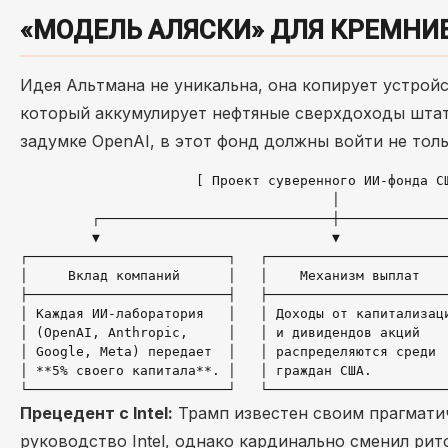
«МОДЕЛЬ АЛЯСКИ» ДЛЯ КРЕМНИ
Идея Альтмана не уникальна, она копирует устрой
который аккумулирует нефтяные сверхдоходы штат
задумке OpenAI, в этот фонд должны войти не толь
                      [ Проект суверенного ИИ-фонда СШ
                                       │

         ┌─────────────────────────────┼──────────────
         ▼                             ▼              
┌─────────────────────────┐   ┌───────────────────────
│     Вклад компаний      │   │    Механизм выплат    
├─────────────────────────┤   ├───────────────────────
│ Каждая ИИ-лаборатория   │   │ Доходы от капитализаци
│ (OpenAI, Anthropic,     │   │ и дивидендов акций    
│ Google, Meta) передает  │   │ распределяются среди  
│ **5% своего капитала**. │   │ граждан США.          
Прецедент с Intel:
Трамп известен своим прагматич
руководство Intel, однако кардинально сменил рит