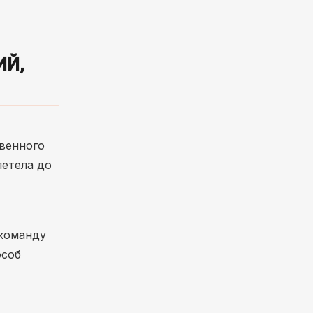
ИЙ,
твенного
летела до
 команду
особ