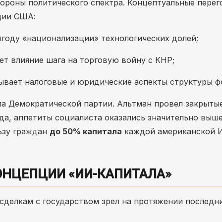
тороны политического спектра. Концептуальные пере
ции США:
оду «национализации» технологических долей;
т влияние шага на торговую войну с КНР;
вает налоговые и юридические аспекты структуры ф
ыла Демократической партии. Альтман провел закрыты
вда, аппетиты социалиста оказались значительно выше
льзу граждан
до 50% капитала
каждой американской 
ОНЦЕПЦИИ «ИИ-КАПИТАЛА»
сделкам с государством зрел на протяжении последн