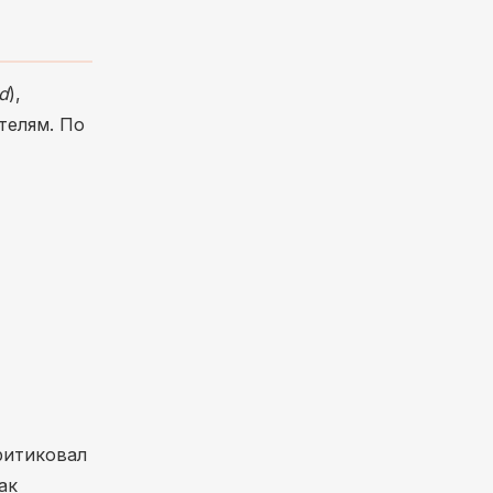
d
),
телям. По
ритиковал
ак