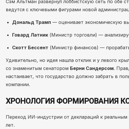
Сэм Альтман развернул лоббистскую сеть по обе с
ведутся с ключевыми фигурами новой администра
Дональд Трамп
— оценивает экономическую выг
Говард Латник
(Министр торговли) — анализируе
Скотт Бессент
(Министр финансов) — прорабаты
Удивительно, но идея нашла отклик и у левого кр
со знаменитым сенатором
Берни Сандерсом
. Пра
настаивает, что государство должно забрать в по
компании.
ХРОНОЛОГИЯ ФОРМИРОВАНИЯ К
Переход ИИ-индустрии от деклараций к реальным 
лет.