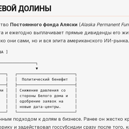
ЕВОЙ ДОЛИНЫ
ство
Постоянного фонда Аляски
(
Alaska Permanent Fun
а и ежегодно выплачивает прямые дивиденды его жи
ко они сами, но и вся элита американского ИИ-рынка.
А ]

───────────────┐

               ▼

──┐   ┌─────────────────────────┐

  │   │  Политический бенефит   │

──┤   ├─────────────────────────┤

и │   │ Снижение давления со    │

  │   │ стороны Белого дома и   │

  │   │ одобрение заявок на     │

  │   │ новые дата-центры.      │

ным подходом к долям в бизнесе. Ранее он жестко к
орику и задействовал госсубсидии сразу после того, к