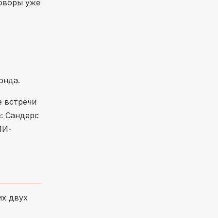
говоры уже
онда.
е встречи
: Сандерс
ИИ-
их двух