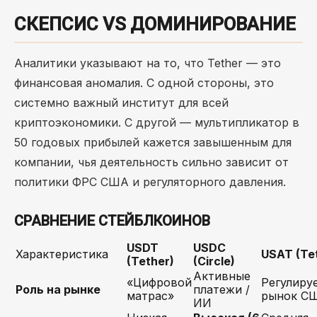
СКЕПСИС VS ДОМИНИРОВАНИЕ
Аналитики указывают на то, что Tether — это
финансовая аномалия. С одной стороны, это
системно важный институт для всей
криптоэкономики. С другой — мультипликатор в
50 годовых прибылей кажется завышенным для
компании, чья деятельность сильно зависит от
политики ФРС США и регуляторного давления.
СРАВНЕНИЕ СТЕЙБЛКОИНОВ
USDT
USDC
Характеристика
USAT (Te
(Tether)
(Circle)
Активные
«Цифровой
Регулиру
Роль на рынке
платежи /
матрас»
рынок С
ИИ