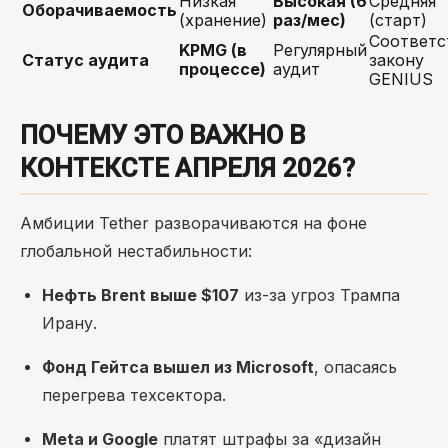
Низкая
Высокая (6
Средняя
Оборачиваемость
(хранение)
раз/мес)
(старт)
Соответс
KPMG (в
Регулярный
Статус аудита
закону
процессе)
аудит
GENIUS
ПОЧЕМУ ЭТО ВАЖНО В
КОНТЕКСТЕ АПРЕЛЯ 2026?
Амбиции Tether разворачиваются на фоне
глобальной нестабильности:
Нефть Brent выше $107
из-за угроз Трампа
Ирану.
Фонд Гейтса вышел из Microsoft
, опасаясь
перегрева техсектора.
Meta и Google
платят штрафы за «дизайн