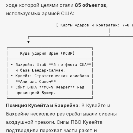
ходе которой целями стали
85 объектов
,
используемых армией США:
                     [ Карты ударов и контратак: 7–8 и
                                           │

         ┌─────────────────────────────────┴──────────
         ▼                                            
┌───────────────────────────────────┐                 
│     Куда ударил Иран (КСИР)       │                 
├───────────────────────────────────┤                 
│ • Бахрейн: Штаб **5-го флота США**│                 
│   и база Бандар-Салман.           │                 
│ • Кувейт: Стратегическая авиабаза │                 
│   **Али аль-Салем**.              │                 
│ • Сбит БПЛА **MQ-9 Reaper** над   │                 
│   провинцией Бушер.               │                 
Позиция Кувейта и Бахрейна:
В Кувейте и
Бахрейне несколько раз срабатывали сирены
воздушной тревоги. Силы ПВО Кувейта
подтвердили перехват части ракет и