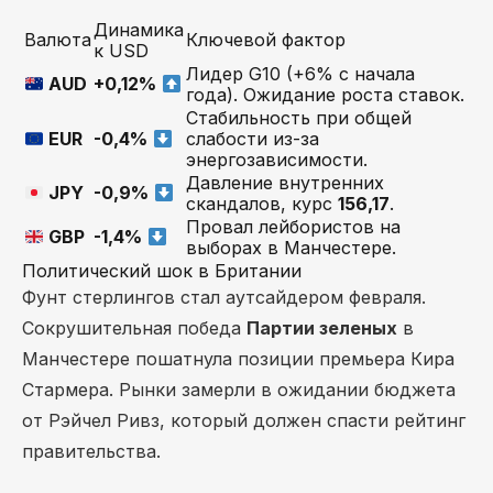
Динамика
Валюта
Ключевой фактор
к USD
Лидер G10 (+6% с начала
AUD
+0,12%
года). Ожидание роста ставок.
Стабильность при общей
EUR
-0,4%
слабости из-за
энергозависимости.
Давление внутренних
JPY
-0,9%
скандалов, курс
156,17
.
Провал лейбористов на
GBP
-1,4%
выборах в Манчестере.
Политический шок в Британии
Фунт стерлингов стал аутсайдером февраля.
Сокрушительная победа
Партии зеленых
в
Манчестере пошатнула позиции премьера Кира
Стармера. Рынки замерли в ожидании бюджета
от Рэйчел Ривз, который должен спасти рейтинг
правительства.