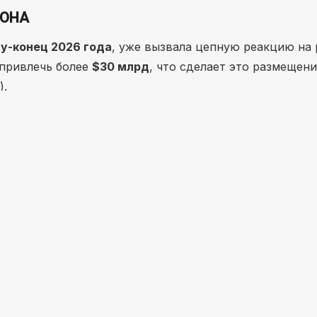
ИОНА
у-конец 2026 года
, уже вызвала цепную реакцию на 
 привлечь более
$30 млрд
, что сделает это размещен
).
вочно (2025)
 – $400 млрд
 млрд
link + Запуски Falcon
X превратит SpaceTech из нишевого венчурного сект
волну», которая поднимет котировки таких компаний
ра роста в этом году: