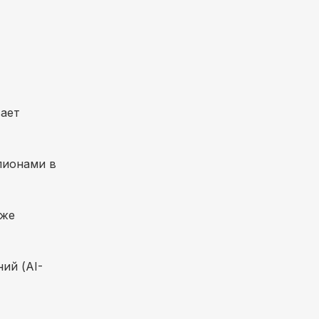
вает
лионами в
кже
ий (AI-