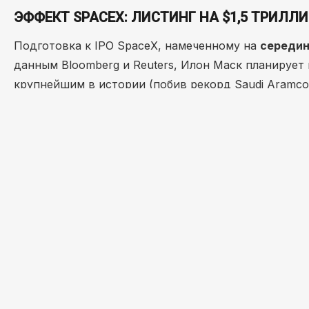
ЭФФЕКТ SPACEX: ЛИСТИНГ НА $1,5 ТРИЛЛ
Подготовка к IPO SpaceX, намеченному на
середин
данным Bloomberg и Reuters, Илон Маск планирует
крупнейшим в истории (побив рекорд Saudi Aramco
Показатель
Прогноз на 2026 год
Спра
Оценка (Valuation)
$1,5 трлн
$250
Выручка
$22 – $24 млрд
~$15
Драйвер роста
Starlink + Орбитальные ЦОД
Star
Почему это важно для инвесторов?
Листинг Space
мейнстрим-актив. Аналитики ожидают «приливную 
Rocket Lab
,
AST SpaceMobile
и
Planet Labs
.
AI НА ОРБИТЕ И СУВЕРЕННЫЙ ДОСТУП
Seraphim Space выделяет два дополнительных факто