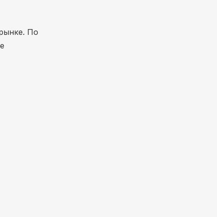
рынке. По
ие
ора в
, как