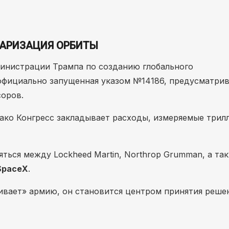
ТАРИЗАЦИЯ ОРБИТЫ
инистрации Трампа по созданию глобального
 официально запущенная указом №14186, предусматри
соров.
нако Конгресс закладывает расходы, измеряемые трил
ться между Lockheed Martin, Northrop Grumman, а та
SpaceX
.
вает» армию, он становится центром принятия решен