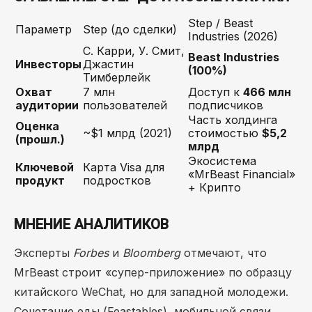
Step / Beast
Параметр
Step (до сделки)
Industries (2026)
С. Карри, У. Смит,
Beast Industries
Инвесторы
Джастин
(100%)
Тимберлейк
Охват
7 млн
Доступ к
466 млн
аудитории
пользователей
подписчиков
Часть холдинга
Оценка
~$1 млрд (2021)
стоимостью
$5,2
(прошл.)
млрд
Экосистема
Ключевой
Карта Visa для
«MrBeast Financial»
продукт
подростков
+ Крипто
МНЕНИЕ АНАЛИТИКОВ
Эксперты
Forbes
и
Bloomberg
отмечают, что
MrBeast строит «супер-приложение» по образцу
китайского WeChat, но для западной молодежи.
Сочетание еды (Feastables), мобильной связи