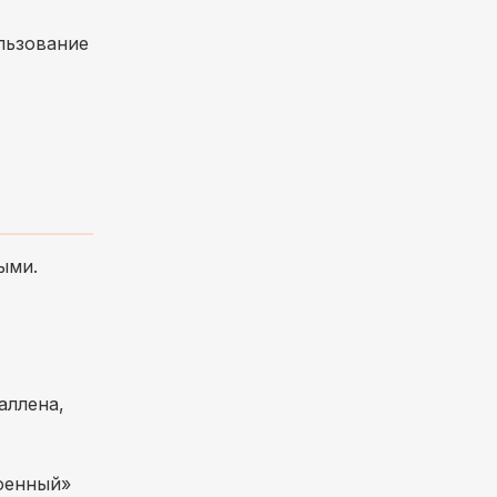
ользование
ыми.
аллена,
военный»