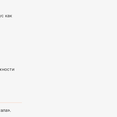
ус как
ожности
ала».