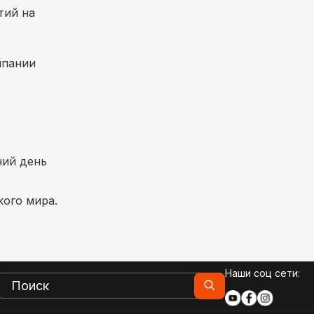
тий на
мпании
ний день
кого мира.
Наши соц сети: