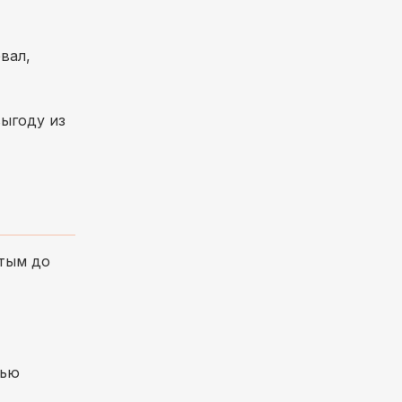
вал,
выгоду из
ытым до
тью