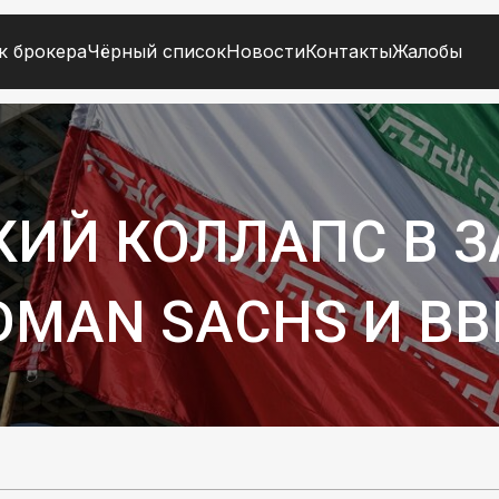
к брокера
Чёрный список
Новости
Контакты
Жалобы
ИЙ КОЛЛАПС В З
MAN SACHS И ВВ