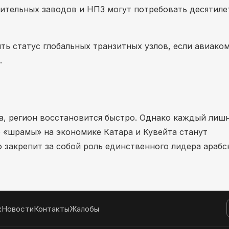
тельных заводов и НПЗ могут потребовать десятиле
ть статус глобальных транзитных узлов, если авиако
.
ца, регион восстановится быстро. Однако каждый лиш
о «шрамы» на экономике Катара и Кувейта станут
 закрепит за собой роль единственного лидера арабс
к
Новости
Контакты
Жалобы