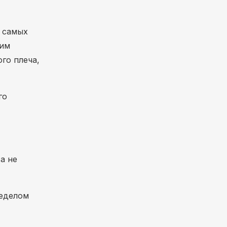
 самых
щим
го плеча,
го
а не
ределом