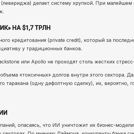
(левериджа) делает систему хрупкой. При малейшем
ж.
К» НА $1,7 ТРЛН
го кредитования (private credit), который за последн
ициативу у традиционных банков.
ckstone или Apollo не проходят столь жестких стресс
 объема «токсичных» долгов внутри этого сектора. Д
о таракана (одну дефолтную сделку), их, вероятно, г
 ИИ
аний, опасаясь, что ИИ уничтожит их бизнес-модели
х секторах. По мнению Даймона, конкуренты банка сн