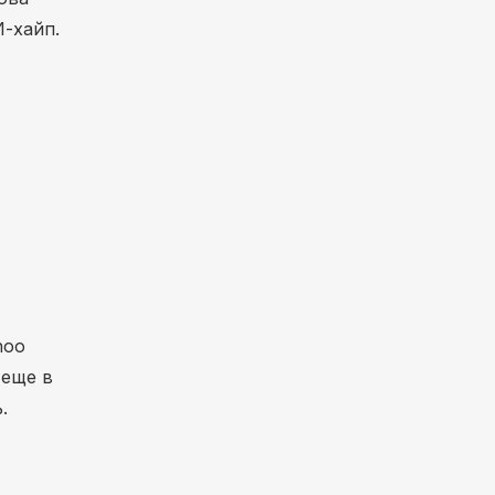
-хайп.
hoo
 еще в
.