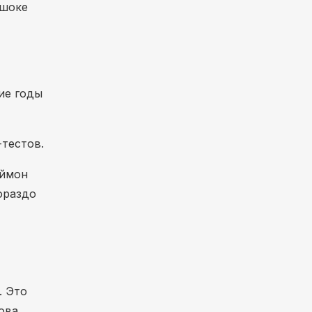
 шоке
ие годы
-тестов.
аймон
ораздо
. Это
ова