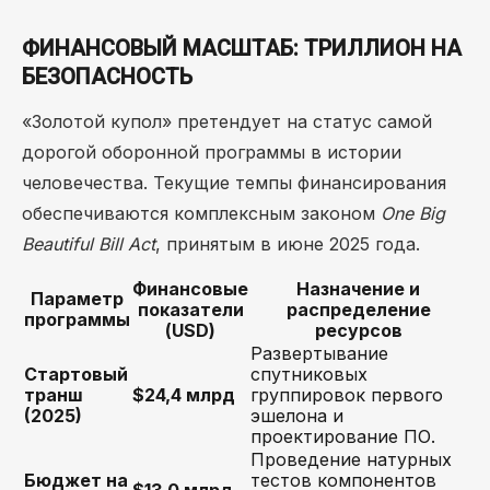
ФИНАНСОВЫЙ МАСШТАБ: ТРИЛЛИОН НА
БЕЗОПАСНОСТЬ
«Золотой купол» претендует на статус самой
дорогой оборонной программы в истории
человечества. Текущие темпы финансирования
обеспечиваются комплексным законом
One Big
Beautiful Bill Act
, принятым в июне 2025 года.
Финансовые
Назначение и
Параметр
показатели
распределение
программы
(USD)
ресурсов
Развертывание
Стартовый
спутниковых
транш
$24,4 млрд
группировок первого
(2025)
эшелона и
проектирование ПО.
Проведение натурных
Бюджет на
тестов компонентов