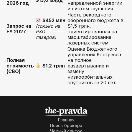
$13,0 млрд
2026 год
направленной энергии
и систем глушения.
Часть рекордного
$452 млн
оборонного бюджета в
Запрос на
(только на
$1,5 трлн,
FY 2027
R&D
ориентированная на
лазеров)
масштабирование
лазерных систем.
Оценка Бюджетного
управления Конгресса
Полная
на полное
стоимость
$1,2 трлн
развертывание и
(CBO)
замену
низкоорбитальных
спутников за 20 лет.
Главная
Поиск брокера
Чёрный список