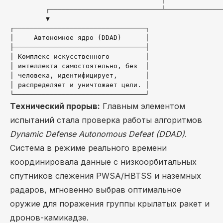
         ┌────────────────────────────┴───────────────
         ▼                                            
┌─────────────────────────────────┐                   
│     Автономное ядро (DDAD)      │                   
├─────────────────────────────────┤                   
│ Комплекс искусственного         │                   
│ интеллекта самостоятельно, без  │                   
│ человека, идентифицирует,       │                   
│ распределяет и уничтожает цели. │                   
Технический прорыв:
Главным элементом
испытаний стала проверка работы алгоритмов
Dynamic Defense Autonomous Defeat (DDAD)
.
Система в режиме реального времени
координировала данные с низкоорбитальных
спутников слежения PWSA/HBTSS и наземных
радаров, мгновенно выбрав оптимальное
оружие для поражения группы крылатых ракет и
дронов-камикадзе.