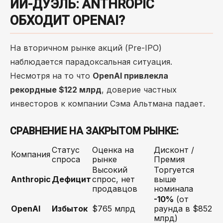
ИИ-ДУЭЛЬ: ANTHROPIC
ОБХОДИТ OPENAI?
На вторичном рынке акций (Pre-IPO)
наблюдается парадоксальная ситуация.
Несмотря на то что
OpenAI привлекла
рекордные $122 млрд
, доверие частных
инвесторов к компании Сэма Альтмана падает.
СРАВНЕНИЕ НА ЗАКРЫТОМ РЫНКЕ:
Статус
Оценка на
Дисконт /
Компания
спроса
рынке
Премия
Высокий
Торгуется
Anthropic
Дефицит
спрос, нет
выше
продавцов
номинала
-10%
(от
OpenAI
Избыток
$765 млрд
раунда в $852
млрд)