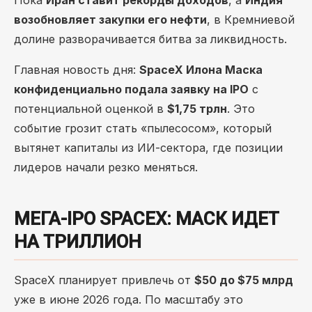
Пока
Иран ставит рекорды доходов
, а
Индия
возобновляет закупки его нефти
, в Кремниевой
долине разворачивается битва за ликвидность.
Главная новость дня:
SpaceX Илона Маска
конфиденциально подала заявку на IPO
с
потенциальной оценкой в
$1,75 трлн
. Это
событие грозит стать «пылесосом», который
вытянет капиталы из ИИ-сектора, где позиции
лидеров начали резко меняться.
МЕГА-IPO SPACEX: МАСК ИДЕТ
НА ТРИЛЛИОН
SpaceX планирует привлечь от
$50 до $75 млрд
уже в июне 2026 года. По масштабу это