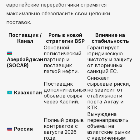
европейские переработчики стремятся
максимально обезопасить свои цепочки
поставок.
Поставщик /
Роль в новой
Влияние на
Канал
стратегии BSP
стабильность
Основной
Гарантирует
логистический
юридическую
Азербайджан
партнер и
чистоту и защиту
(SOCAR)
поставщик
от вторичных
легкой нефти.
санкций ЕС.
Снижает
Поставщик
сырьевые риски,
дополнительных
но зависит от
Казахстан
объемов сырья
стабильности
через Каспий.
порта Актау и
КТК.
Вынуждена
Полный разрыв
перенаправлять
контрактов с
объемы на
Россия
августа 2026
азиатские рынки
года.
с увеличенным