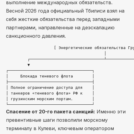
выполнение международных обязательств.
Весной 2026 года официальный Тбилиси взял на
себя жесткие обязательства перед западными
партнерами, направленные на деэскалацию
санкционного давления.
                    [ Энергетические обязательства Гру
                                         │

         ┌───────────────────────────────┴────────────
         ▼                                            
┌───────────────────────────────────┐                 
│     Блокада теневого флота        │                 
├───────────────────────────────────┤                 
│ Полное ограничение доступа для    │                 
│ танкеров «теневого флота» РФ к    │                 
│ грузинским морским портам.        │                 
Спасение от 20-го пакета санкций:
Именно эти
превентивные шаги позволили морскому
терминалу в Кулеви, ключевым оператором