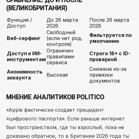
СРАВНЕНИЕ: ДО И ПОСЛЕ
(ВЕЛИКОБРИТАНИЯ)
Функция /
До 26 марта
После 26 марта
Доступ
2026
2026
Свободный
Фильтруется по
Веб-серфинг
(если нет род.
умолчанию
контроля)
Ограничен
Доступ к ИИ-
Строго 18+ с ID-
правилами
инструментам
проверкой
сервиса
Снижена из-за
Анонимность
Высокая
привязки
аккаунта
документов
МНЕНИЕ АНАЛИТИКОВ POLITICO
«Apple фактически создает прецедент
«цифрового паспорта». Если раньше интернет
был пространством, где ты взрослый, пока не
доказано обратное, то в Британии 2026 года ты