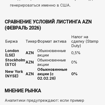
генерироваться именно в США.
СРАВНЕНИЕ УСЛОВИЙ ЛИСТИНГА AZN
(ФЕВРАЛЬ 2026)
Налог на
Биржа
Тикер
Формат актива
сделку (Stamp
Duty)
London
Обыкновенные
AZN
0,5%
(LSE)
акции
Stockholm
Обыкновенные
AZN
0%
(STO)
акции
Обыкновенные
New York
AZN
акции (с
0%
(NYSE)
02.02.26)
МНЕНИЕ РЫНКА
Аналитики предупреждают: если пример