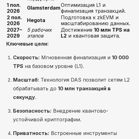
1 пол.
Оптимизация L1 и
Glamsterdam
2026
финализация транзакций.
2 пол.
Подготовка к zkEVM и
Hegota
2026
масштабированию данных.
2027–
5 рабочих
Достижение
10 млн TPS на
2029
этапов
L2
и квантовая защита.
Ключевые цели:
Скорость:
Мгновенная финализация и
10 000
TPS
на базовом уровне (L1).
Масштаб:
Технология DAS позволит сетям L2
обрабатывать до
10 млн транзакций в
секунду
.
Безопасность:
Внедрение квантово-
устойчивой криптографии.
Приватность:
Встроенные инструменты