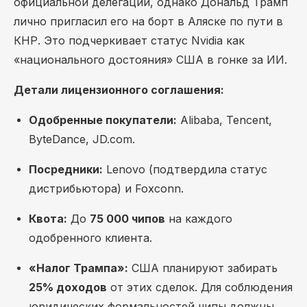
официальной делегации, однако Дональд Трамп
лично пригласил его на борт в Аляске по пути в
КНР. Это подчеркивает статус Nvidia как
«национального достояния» США в гонке за ИИ.
Детали лицензионного соглашения:
Одобренные покупатели:
Alibaba, Tencent,
ByteDance, JD.com.
Посредники:
Lenovo (подтвердила статус
дистрибьютора) и Foxconn.
Квота:
До
75 000 чипов
на каждого
одобренного клиента.
«Налог Трампа»:
США планируют забирать
25% доходов
от этих сделок. Для соблюдения
юридических формальностей чипы должны