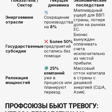
Показатель /
Текущая
Экономические
Сектор
динамика
последствия
Миллиардный
ущерб для ВВП
Энергоемкие
Сокращение
страны, потеря
отрасли
производства
доли на рынках
на
8%
ЕС.
Бизнес
вынужден
Более 50%
оплачивать
Государственные
предприятий
счета
субсидии
остались без
исключительно
помощи
из чистой
прибыли.
25%
Массовый
компаний
отток капитала
Релокация
уже в
в страны с
мощностей
процессе или
дешевой
планируют
энергией (США,
переезд
Азия).
ПРОФСОЮЗЫ БЬЮТ ТРЕВОГУ: