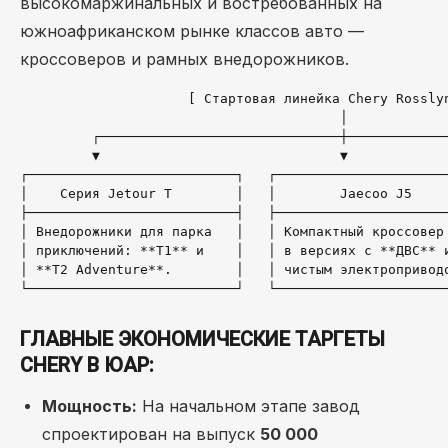
высокомаржинальных и востребованных на
южноафриканском рынке классов авто —
кроссоверов и рамных внедорожников.
                     [ Стартовая линейка Chery Rosslyn
                                        │

         ┌──────────────────────────────┼─────────────
         ▼                              ▼             
┌──────────────────────────┐   ┌──────────────────────
│    Серия Jetour T        │   │        Jaecoo J5     
├──────────────────────────┤   ├──────────────────────
│ Внедорожники для парка   │   │ Компактный кроссовер 
│ приключений: **T1** и    │   │ в версиях с **ДВС** и
│ **T2 Adventure**.        │   │ чистым электроприводо
ГЛАВНЫЕ ЭКОНОМИЧЕСКИЕ ТАРГЕТЫ
CHERY В ЮАР:
Мощность:
На начальном этапе завод
спроектирован на выпуск
50 000