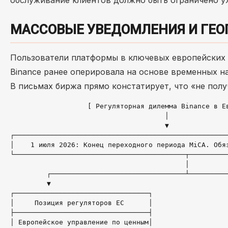
обслуживание клиентов должно быть ограничено у
МАССОВЫЕ УВЕДОМЛЕНИЯ И ГЕО
Пользователи платформы в ключевых европейски
Binance ранее оперировала на основе временных н
В письмах биржа прямо констатирует, что «не полу
                   [ Регуляторная дилемма Binance в Ев
                                      │

                                      ▼

┌─────────────────────────────────────────────────────
│    1 июля 2026: Конец переходного периода MiCA. Обяз
└──────────────────────────────────────────┬──────────
                                           │

         ┌─────────────────────────────────┴──────────
         ▼                                            
┌─────────────────────────────────┐                   
│     Позиция регуляторов ЕС      │                   
├─────────────────────────────────┤                   
│ Европейское управление по ценным│                   