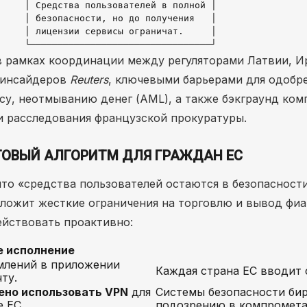
    │ Средства пользователей в полной │

    │ безопасности, но до получения   │

    │ лицензии сервисы ограничат.     │

 рамках координации между регуляторами Латвии, И
 инсайдеров
Reuters
, ключевыми барьерами для одобр
су, неотмыванию денег (AML), а также бэкграунд ком
 расследования французской прокуратуры.
ГОВЫЙ АЛГОРИТМ ДЛЯ ГРАЖДАН ЕС
что «средства пользователей остаются в безопасност
аложит жесткие ограничения на торговлю и вывод фиа
ействовать проактивно:
е исполнение
млений в приложении
Каждая страна ЕС вводит 
ту.
ено использовать VPN
для
Системы безопасности би
 ЕС.
подозрению в компрометац