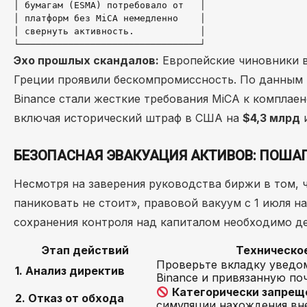
│ бумагам (ESMA) потребовало от   │                   
│ платформ без MiCA немедленно    │                   
│ свернуть активность.            │                   
Эхо прошлых скандалов:
Европейские чиновники в
Греции проявили бескомпромиссность. По данным
Binance стали жесткие требования MiCA к комплаен
включая исторический штраф в США на
$4,3 млрд
и
БЕЗОПАСНАЯ ЭВАКУАЦИЯ АКТИВОВ: ПОША
Несмотря на заверения руководства биржи в том, 
паниковать не стоит», правовой вакуум с 1 июля н
сохранения контроля над капиталом необходимо д
Этап действий
Техническо
Проверьте вкладку уведо
1. Анализ директив
Binance и привязанную поч
Категорически запрещ
2. Отказ от обхода
симуляции нахождения вне