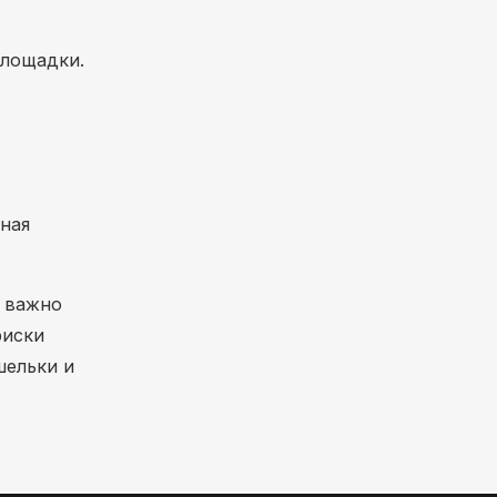
площадки.
ная
С важно
риски
шельки и