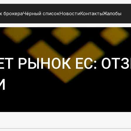
к брокера
Чёрный список
Новости
Контакты
Жалобы
ЕТ РЫНОК ЕС: ОТ
И