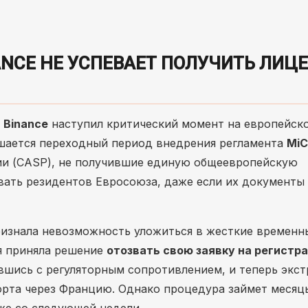
NANCE НЕ УСПЕВАЕТ ПОЛУЧИТЬ ЛИ
а
Binance
наступил критический момент на европейск
шается переходный период внедрения регламента
Mi
нии (CASP), не получившие единую общеевропейскую
ать резидентов Евросоюза, даже если их документы
признала невозможность уложиться в жесткие временн
я приняла решение
отозвать свою заявку на регистр
увшись с регуляторным сопротивлением, и теперь экс
орта через Францию. Однако процедура займет месяцы