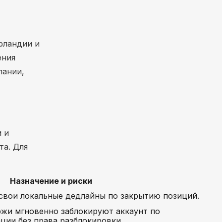
рландии и
ения
пании,
и и
та. Для
Назначение и риски
свои локальные дедлайны по закрытию позиций.
ржи мгновенно заблокируют аккаунт по
ии без права разблокировки.