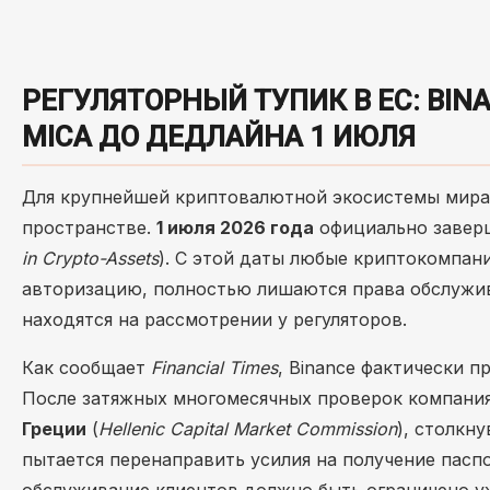
РЕГУЛЯТОРНЫЙ ТУПИК В ЕС: BI
MICA ДО ДЕДЛАЙНА 1 ИЮЛЯ
Для крупнейшей криптовалютной экосистемы мир
пространстве.
1 июля 2026 года
официально завер
in Crypto-Assets
). С этой даты любые криптокомпа
авторизацию, полностью лишаются права обслужив
находятся на рассмотрении у регуляторов.
Как сообщает
Financial Times
, Binance фактически 
После затяжных многомесячных проверок компани
Греции
(
Hellenic Capital Market Commission
), столкн
пытается перенаправить усилия на получение пасп