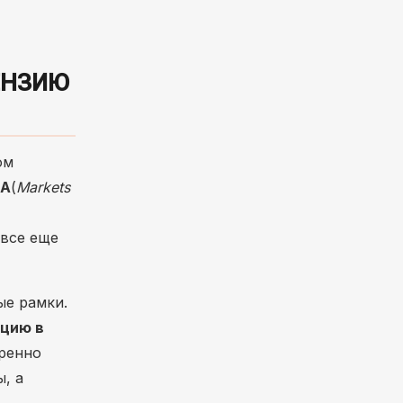
ЦЕНЗИЮ
ом
CA
(
Markets
 все еще
ые рамки.
ацию в
тренно
, а