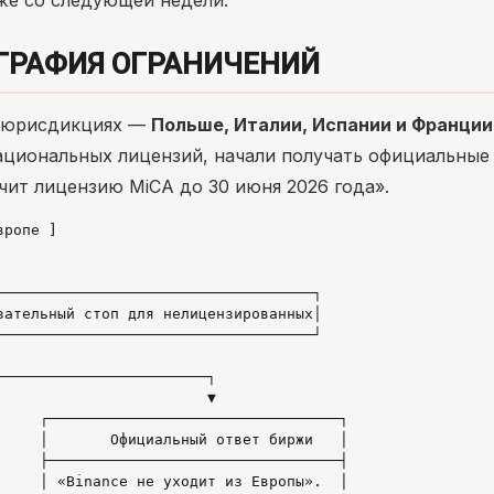
же со следующей недели.
ГРАФИЯ ОГРАНИЧЕНИЙ
х юрисдикциях —
Польше, Италии, Испании и Франции
ациональных лицензий, начали получать официальные
чит лицензию MiCA до 30 июня 2026 года».
ропе ]

───────────────────────────────────┐

ательный стоп для нелицензированных│

───────────────────────────────────┘

───────────────────────┐

                       ▼

    ┌─────────────────────────────────┐

    │       Официальный ответ биржи   │

    ├─────────────────────────────────┤

    │ «Binance не уходит из Европы».  │
