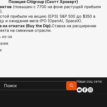
Позиция Citigroup (Скотт Хрокерт)
унктов
(повышен с 7700 на фоне растущей прибыли
).
стой прибыли на акцию (EPS) S&P 500 до $350 в
ду и ожидания мега-IPO (OpenAI, SpaceX).
 на откатах (Buy the Dip).
Ставка на расширение
екта на смежные отрасли.
 из-за
орам
х
Наши соц сети: