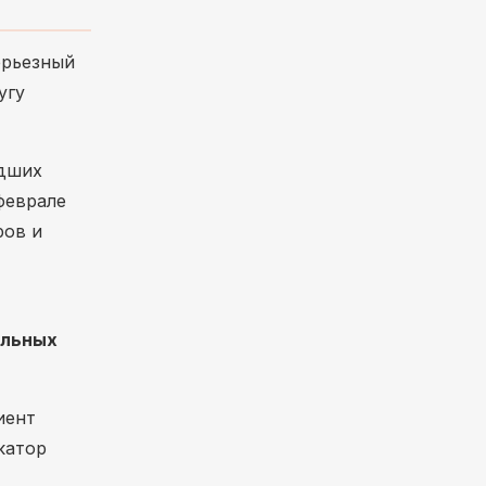
ерьезный
угу
удших
феврале
ров и
ельных
иент
катор