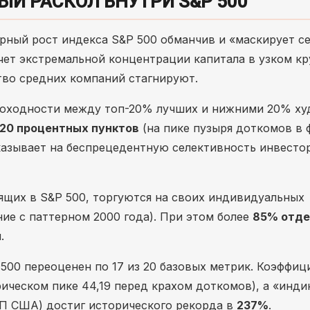
ЫЙ РАСКОЛ ВНУТРИ S&P 500
рный рост индекса S&P 500 обманчив и «маскирует с
чет экстремальной концентрации капитала в узком кр
тво средних компаний стагнируют.
доходности между топ-20% лучших и нижними 20% х
120 процентных пунктов
(на пике пузыря доткомов в 
 указывает на беспрецедентную селективность инвесто
дящих в S&P 500, торгуются на своих индивидуальных
ие с паттерном 2000 года). При этом более
85% отд
.
500 переоценен по 17 из 20 базовых метрик. Коэффиц
ическом пике 44,19 перед крахом доткомов), а «инди
ВП США) достиг исторического рекорда в
237%
.