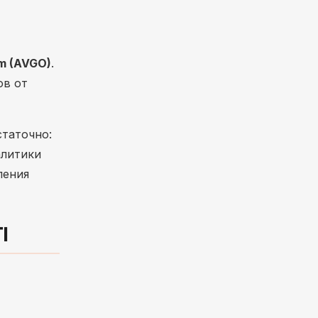
m (AVGO)
.
ов от
статочно:
алитики
ления
I