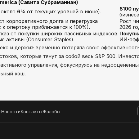
America (Савита Субраманиан)
8100 п
 около
6%
от текущих уровней в июне).
бизнеса
ст корпоративного долга и перегрузка
Рост чи
 к опертоку приближается к 100%).
2026 го
каз от покупки широких пассивных индексов.
Покупка
е активы (Consumer Staples).
ИИ-эфф
екс и держи» временно потеряла свою эффективность
стоков, которые тянут за собой весь S&P 500. Инвест
 активного управления, фокусируясь на недооцененны
льный кэш.
к
Новости
Контакты
Жалобы