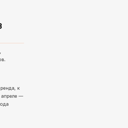
В
,
ов.
ренда, к
в апреле —
года