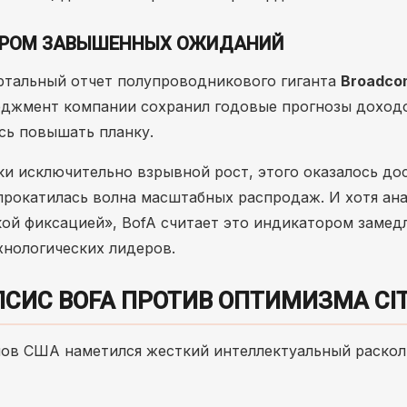
НДРОМ ЗАВЫШЕННЫХ ОЖИДАНИЙ
ртальный отчет полупроводникового гиганта
Broadco
еджмент компании сохранил годовые прогнозы доход
сь повышать планку.
ки исключительно взрывной рост, этого оказалось до
прокатилась волна масштабных распродаж. И хотя ан
ой фиксацией», BofA считает это индикатором замед
ехнологических лидеров.
ПСИС BOFA ПРОТИВ ОПТИМИЗМА CIT
мов США наметился жесткий интеллектуальный раскол