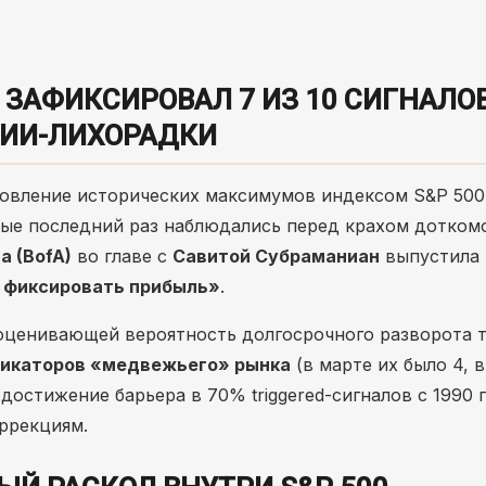
A ЗАФИКСИРОВАЛ 7 ИЗ 10 СИГНАЛО
 ИИ-ЛИХОРАДКИ
овление исторических максимумов индексом S&P 500
рые последний раз наблюдались перед крахом дотком
a (BofA)
во главе с
Савитой Субраманиан
выпустила
 фиксировать прибыль»
.
оценивающей вероятность долгосрочного разворота т
ндикаторов «медвежьего» рынка
(в марте их было 4, 
 достижение барьера в 70% triggered-сигналов с 1990 
ррекциям.