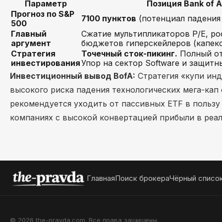
Параметр
Позиция Bank of 
Прогноз по S&P
7100 пунктов
(потенциал падения
500
Главный
Сжатие мультипликаторов P/E, ро
аргумент
бюджетов гиперскейлеров (капекс
Стратегия
Точечный сток-пикинг.
Полный от
инвестирования
Упор на сектор Software и защитны
Инвестиционный вывод BofA:
Стратегия «купи инд
высокого риска падения технологических мега-кап 
рекомендуется уходить от пассивных ETF в пользу
компаниях с высокой конвертацией прибыли в реа
Главная
Поиск брокера
Чёрный списо
© 2026 the-pravda.com. Все права защищены.