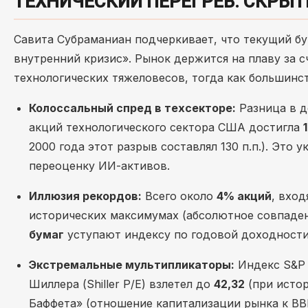
ТЕХНИЧЕСКИЙ ПЕРЕГРЕВ: СКРЫТ
Савита Субраманиан подчеркивает, что текущий бу
внутренний кризис». Рынок держится на плаву за с
технологических тяжеловесов, тогда как большинс
Колоссальный спред в техсекторе:
Разница в 
акций технологического сектора США достигла
2000 года этот разрыв составлял 130 п.п.). Это
переоценку ИИ-активов.
Иллюзия рекордов:
Всего около
4% акций
, вхо
исторических максимумах (абсолютное совпаден
бумаг
уступают индексу по годовой доходности
Экстремальные мультипликаторы:
Индекс S&P 
Шиллера (Shiller P/E) взлетел до
42,32
(при истор
Баффета» (отношение капитализации рынка к В