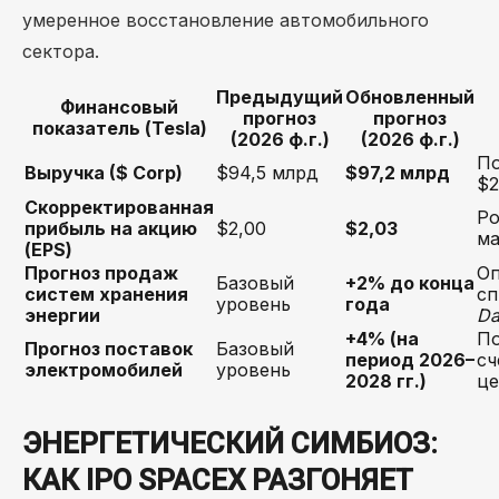
умеренное восстановление автомобильного
сектора.
Предыдущий
Обновленный
Финансовый
прогноз
прогноз
показатель (Tesla)
(2026 ф.г.)
(2026 ф.г.)
П
Выручка ($ Corp)
$94,5 млрд
$97,2 млрд
$2
Скорректированная
Ро
прибыль на акцию
$2,00
$2,03
ма
(EPS)
Прогноз продаж
О
Базовый
+2% до конца
систем хранения
сп
уровень
года
энергии
Da
+4% (на
По
Прогноз поставок
Базовый
период 2026–
сч
электромобилей
уровень
2028 гг.)
це
ЭНЕРГЕТИЧЕСКИЙ СИМБИОЗ:
КАК IPO SPACEX РАЗГОНЯЕТ