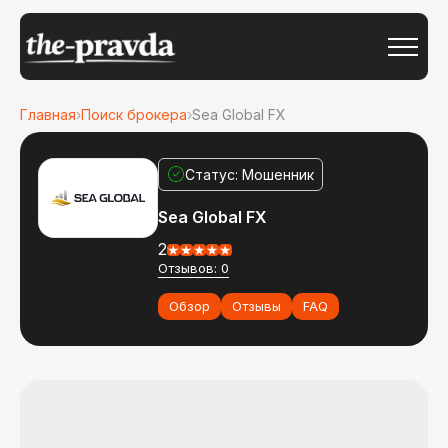
Главная
›
Поиск брокера
›
Sea Global FX
Статус: Мошенник
Sea Global FX
2
Отзывов: 0
Обзор
Отзывы
FAQ