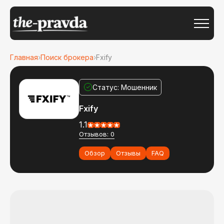
Главная
›
Поиск брокера
›
Fxify
Статус: Мошенник
Fxify
1.1
Отзывов: 0
Обзор
Отзывы
FAQ