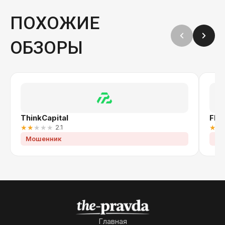
ПОХОЖИЕ
ОБЗОРЫ
ThinkCapital
FPM
★
★
★
★
★
2.1
★
★
Мошенник
Мо
Главная