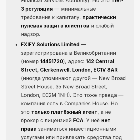
Financial Services Authority). Но это
Tier-
3 регуляция
— минимальные
требования к капиталу,
практически
нулевая защита клиентов
и слабый
надзор.
FXIFY Solutions Limited
—
зарегистрирована в Великобритании
(номер
14451720
), адрес:
142 Central
Street, Clerkenwell, London, EC1V 8AR
(иногда упоминают другой — New Broad
Street House, 35 New Broad Street,
London, EC2M 1NH). Это тоже правда —
компания есть в Companies House. Но
это
только платёжный агент
, а не
брокер с лицензией
FCA
. У неё
нет
права
заниматься инвестиционными
услугами или привлекать средства под